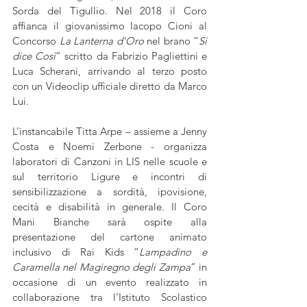
Sorda del Tigullio. Nel 2018 il Coro 
affianca il giovanissimo Iacopo Cioni al 
Concorso 
La Lanterna d’Oro
 nel brano “
Si 
dice Così
” scritto da Fabrizio Pagliettini e 
Luca Scherani, arrivando al terzo posto 
con un Videoclip ufficiale diretto da Marco 
Lui.
L’instancabile Titta Arpe – assieme a Jenny 
Costa e Noemi Zerbone - organizza 
laboratori di Canzoni in LIS nelle scuole e 
sul territorio Ligure e incontri di 
sensibilizzazione a sordità, ipovisione, 
cecità e disabilità in generale. Il Coro 
Mani Bianche sarà ospite alla 
presentazione del cartone animato 
inclusivo di Rai Kids “
Lampadino e 
Caramella nel Magiregno degli Zampa
” in 
occasione di un evento realizzato in 
collaborazione tra l’Istituto Scolastico 