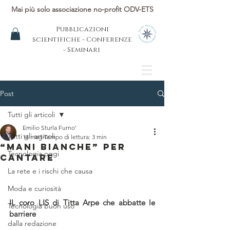
Mai più solo associazione no-profit ODV-ETS
Pubblicazioni
scientifiche - Conferenze
- Seminari
Post
Tutti gli articoli
Emilio Sturla Furno'
Tutti gli articoli
14 mag
Tempo di lettura: 3 min
“MANI BIANCHE” PER
Tecnologia oggi
CANTARE
La rete e i rischi che causa
Moda e curiosità
IL coro LIS di Titta Arpe che abbatte le 
Tecnologia buon uso
barriere
dalla redazione