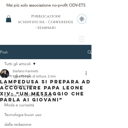
Mai più solo associazione no-profit ODV-ETS
Pubblicazioni
scientifiche - Conferenze
- Seminari
Post
Tutti gli articoli
Stefano Farinetti
Tutti gli articoli
1 giu
Tempo di lettura: 2 min
Lampedusa si prepara ad
Tecnologia oggi
accogliere Papa Leone
XIV: “Un messaggio che
La rete e i rischi che causa
parla ai giovani”
Moda e curiosità
Tecnologia buon uso
dalla redazione