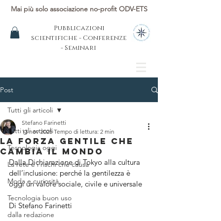
Mai più solo associazione no-profit ODV-ETS
Pubblicazioni
scientifiche - Conferenze
- Seminari
Post
Tutti gli articoli
Stefano Farinetti
Tutti gli articoli
13 nov 2025
Tempo di lettura: 2 min
la forza gentile che
Tecnologia oggi
cambia il mondo
Dalla Dichiarazione di Tokyo alla cultura 
La rete e i rischi che causa
dell’inclusione: perché la gentilezza è 
Moda e curiosità
oggi un valore sociale, civile e universale
Tecnologia buon uso
Di Stefano Farinetti
dalla redazione