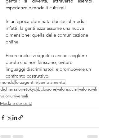
gentili: si diventa, attraverso esempi, 
esperienze e modelli culturali.
In un’epoca dominata dai social media, 
infatti, la gentilezza assume una nuova 
dimensione: quella della comunicazione 
online. 
Essere inclusivi significa anche scegliere 
parole che non feriscano, evitare 
linguaggi discriminatori e promuovere un 
confronto costruttivo.
mondo
forzagentile
cambiamento
dichiarazionetokyo
ibclusione
valorisociali
valoricivili
valoriuniversali
Moda e curiosità