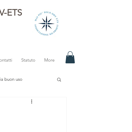
DV-ETS
i
ontatti
Statuto
More
ia buon uso