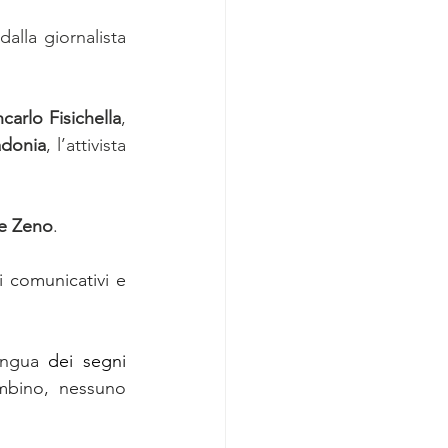
 dalla giornalista 
carlo Fisichella
, 
donia
, l’attivista 
e Zeno
.
i comunicativi e 
ingua 
dei segni 
ambino, nessuno 