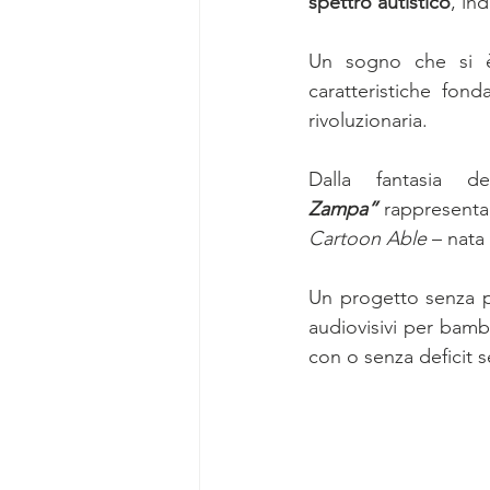
spettro autistico
,
ind
Un sogno che si è 
caratteristiche fon
rivoluzionaria.
Dalla fantasia de
Zampa”
Cartoon Able
 – nata
Un progetto senza p
audiovisivi per bambi
con o senza deficit s