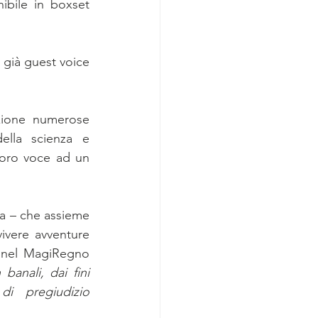
ibile in boxset 
già guest voice 
zione numerose 
ella scienza e 
loro voce ad un 
la – che assieme 
ivere avventure 
 nel MagiRegno 
anali, dai fini 
i pregiudizio 