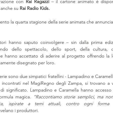
razione con
 Rai Ragazzi
 – il cartone animato è dispon
 anche su
 Rai Radio Kids.
ento la quarta stagione della serie animata che annuncia 
tori hanno saputo coinvolgere – sin dalla prima edi
ndo dello spettacolo, dello sport, della cultura, d
he hanno accettato di aderire al progetto offrendo la 
amente disegnato per loro.
serie sono due simpatici fratellini - Lampadino e Caramel
i incontrati nel MagiRegno degli Zampa, si trovano a v
 di significato. Lampadino e Caramella hanno accesso
ormula magica. 
“Raccontiamo storie semplici, ma non b
lta, ispirate a temi attuali, contro ogni forma d
rivelano i produttori.