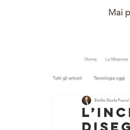
Mai p
Home
La Missione
Tutti gli articoli
Tecnologia oggi
Emilio Sturla Furno'
dalla redazione
Parola ai gi
L’INC
DISE