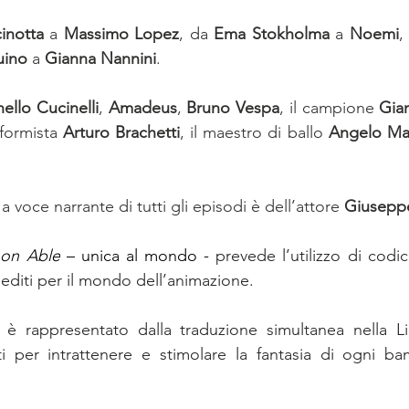
inotta
 a 
Massimo Lopez
, da 
Ema Stokholma
 a 
Noemi
,
ino
 a 
Gianna Nannini
. 
ello Cucinelli
, 
Amadeus
, 
Bruno Vespa
, il campione 
Gian
sformista 
Arturo Brachetti
, il maestro di ballo
 Angelo Ma
 voce narrante di tutti gli episodi è dell’attore 
Giusepp
oon Able
 – unica al mondo - 
prevede l’utilizzo di codic
nediti per il mondo dell’animazione.  
è rappresentato dalla traduzione simultanea nella L
ati per intrattenere e stimolare la fantasia di ogni b