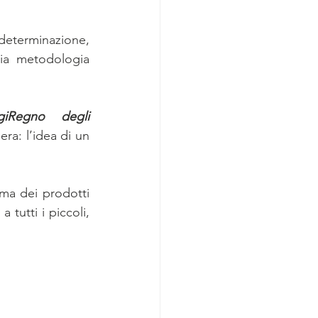
terminazione, 
ria metodologia 
Regno degli 
 rappresenta un traguardo raggiunto per abbattere ogni tipo di barriera: l’idea di un 
a dei prodotti 
tutti i piccoli, 