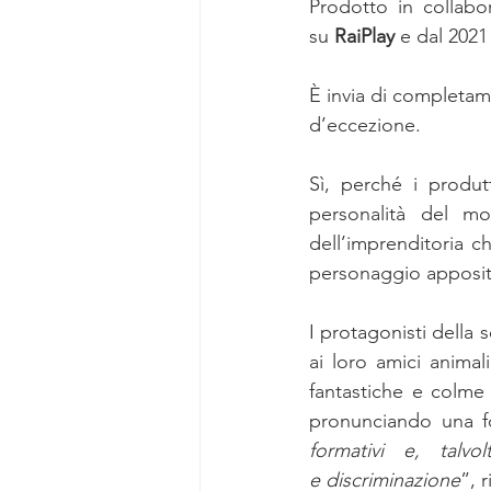
Prodotto in collabo
su
 RaiPlay 
e
dal
2021
È invia di completam
d’eccezione. 
Sì, perché i produt
personalità del mo
dell’imprenditoria c
personaggio apposit
I protagonisti della 
ai loro amici animal
fantastiche e colme
pronunciando una f
formativi e, talvo
e
discriminazione
”, 