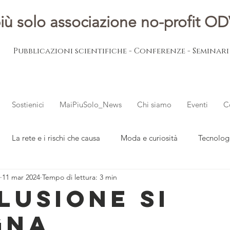
iù solo associazione no-profit O
Pubblicazioni scientifiche - Conferenze - Seminar
Sostienici
MaiPiuSolo_News
Chi siamo
Eventi
C
La rete e i rischi che causa
Moda e curiosità
Tecnolog
11 mar 2024
Tempo di lettura: 3 min
ovani
L'esperto risponde
Notizie dal mondo
LUSIONE SI
GNA