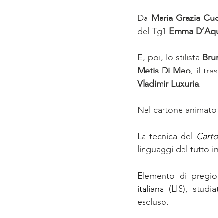
Da 
Maria Grazia Cuc
del Tg1 
Emma D’Aqu
E, poi, lo stilista 
Brun
Metis Di Meo
, il tra
Vladimir Luxuria
. 
Nel cartone animato a
La tecnica del 
Cart
linguaggi del tutto i
Elemento di pregio 
italiana 
(LIS), studi
escluso. 