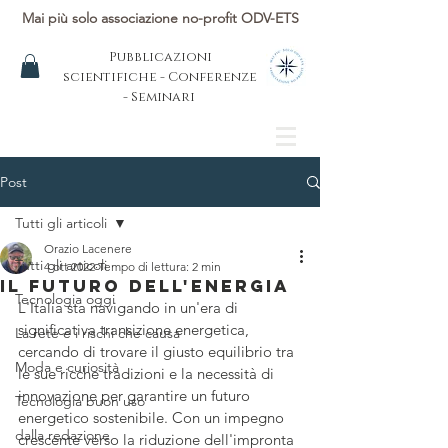
Mai più solo associazione no-profit ODV-ETS
Pubblicazioni
scientifiche - Conferenze
- Seminari
Post
Tutti gli articoli
Orazio Lacenere
Tutti gli articoli
4 ott 2022
Tempo di lettura: 2 min
Il Futuro dell'Energia
Tecnologia oggi
L'Italia sta navigando in un'era di 
significativa transizione energetica, 
La rete e i rischi che causa
cercando di trovare il giusto equilibrio tra 
Moda e curiosità
le sue ricche tradizioni e la necessità di 
innovazione per garantire un futuro 
Tecnologia buon uso
energetico sostenibile. Con un impegno 
dalla redazione
crescente verso la riduzione dell'impronta 