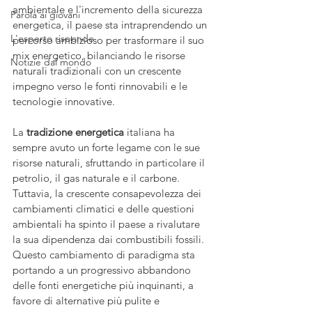
ambientale e l'incremento della sicurezza 
Parola ai giovani
energetica, il paese sta intraprendendo un 
L'esperto risponde
percorso ambizioso per trasformare il suo 
mix energetico, bilanciando le risorse 
Notizie dal mondo
naturali tradizionali con un crescente 
impegno verso le fonti rinnovabili e le 
tecnologie innovative.
La 
tradizione energetica
 italiana ha 
sempre avuto un forte legame con le sue 
risorse naturali, sfruttando in particolare il 
petrolio, il gas naturale e il carbone. 
Tuttavia, la crescente consapevolezza dei 
cambiamenti climatici e delle questioni 
ambientali ha spinto il paese a rivalutare 
la sua dipendenza dai combustibili fossili. 
Questo cambiamento di paradigma sta 
portando a un progressivo abbandono 
delle fonti energetiche più inquinanti, a 
favore di alternative più pulite e 