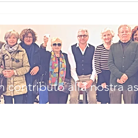
Il Mare
Pr
Festival, Santa
An
Margherita
la
Ligure celebra
ge
il successo
cu
della seconda
Le
edizione:
ce
appuntamento
vi
al 2027
59
 contributo alla nostra a