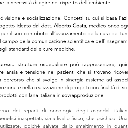
e la necessità di agire nel rispetto dell’ambiente.
ivisione e socializzazione. Concetti su cui si basa l’az
getto ideato dal dott. 
Alberto
Costa
, medico oncologo
e per il suo contributo all’avanzamento della cura dei tum
el campo della comunicazione scientifica e dell’insegname
egli standard delle cure mediche.
presso strutture ospedaliere può rappresentare, quind
e ansia e tensione nei pazienti che si trovano ricovera
n percorso che si svolge in sinergia assieme ad associ
zione e nella realizzazione di progetti con finalità di soli
prodotti con lana italiana in sovrapproduzione.
terno dei reparti di oncologia degli ospedali italiani
 benefici inaspettati, sia a livello fisico, che psichico. U
tilizzate, poiché salvate dallo smaltimento in quanto 