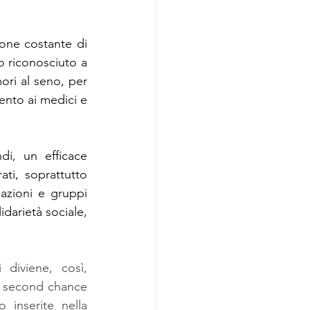
ione costante di 
 riconosciuto a 
ori al seno, per 
nto ai medici e 
i, un efficace 
ti, soprattutto 
azioni e gruppi 
darietà sociale, 
 diviene, così, 
na second chance 
inserite nella 