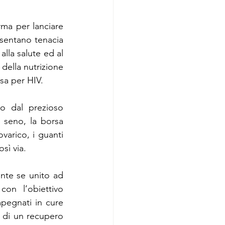
ma per lanciare 
sentano tenacia 
lla salute ed al 
 della nutrizione 
ssa per HIV.
o dal prezioso 
l seno, la borsa 
varico, i guanti 
osì via.
nte se unito ad 
on l’obiettivo 
pegnati in cure 
o di un recupero 