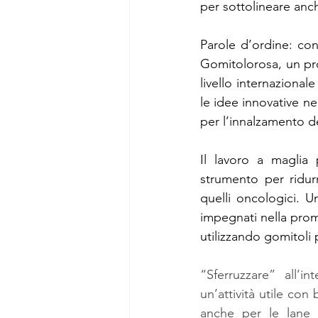
per sottolineare anch
Parole d’ordine: cond
Gomitolorosa, un pro
livello internazional
le idee innovative n
per l’innalzamento d
Il lavoro a maglia 
strumento per ridurr
quelli oncologici. U
impegnati nella promo
utilizzando gomitoli 
“Sferruzzare” all’in
un’attività utile con
anche per le lane u