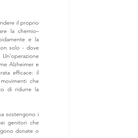
ndere il proprio 
are la chemio– 
pidamente e la 
non solo - dove 
. Un’operazione 
ome Alzheimer e 
ta efficace: il 
 movimenti che 
o di ridurre la 
a sostengono i 
ei genitori che 
ngono donate o 