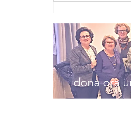
STORIE DI
RINASCITA NEL
LIBRO DI
FIALDINI
dona ora un