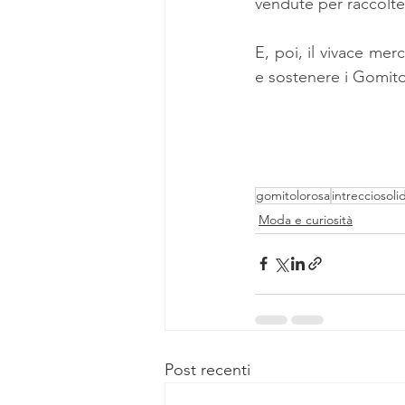
vendute per raccolte 
E, poi, il vivace mer
e sostenere i Gomito
gomitolorosa
intrecciosoli
Moda e curiosità
Post recenti