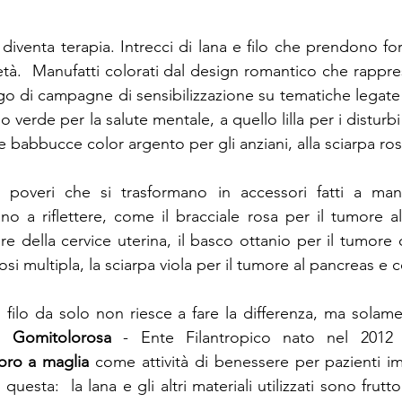
diventa terapia. Intrecci di lana e filo che prendono for
età.  Manufatti colorati dal design romantico che rappre
go di campagne di sensibilizzazione su tematiche legate a
o verde per la salute mentale, a quello lilla per i disturbi
e babbucce color argento per gli anziani, alla sciarpa ro
 poveri che si trasformano in accessori fatti a man
ano a riflettere, come il bracciale rosa per il tumore a
 della cervice uterina, il basco ottanio per il tumore o
osi multipla, la sciarpa viola per il tumore al pancreas e c
n filo da solo non riesce a fare la differenza, ma solame
i 
Gomitolorosa
 - Ente Filantropico nato nel 2012 c
oro a maglia
 come attività di benessere per pazienti im
uesta:  la lana e gli altri materiali utilizzati sono frutt