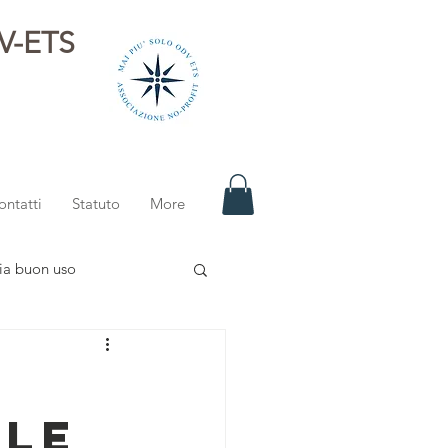
DV-ETS
i
ontatti
Statuto
More
ia buon uso
ALE