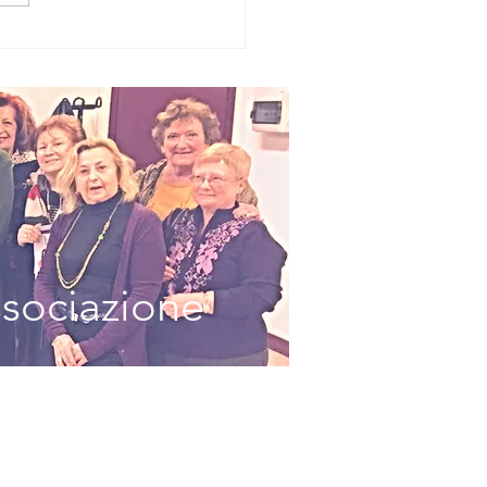
emio
dersen 2026,
 fiaba unisce
nerazioni e
lture: Sestri
vante
lebra i
ncitori della
ª edizione
ssociazione