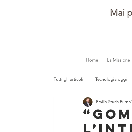
Mai p
Home
La Missione
Tutti gli articoli
Tecnologia oggi
Emilio Sturla Furno'
dalla redazione
Parola ai gi
“GOM
L’IN