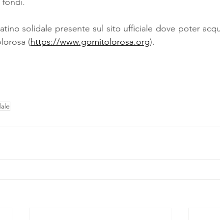
fondi.  
catino solidale presente sul sito ufficiale dove poter acqu
lorosa (
https://www.gomitolorosa.org
).
dale