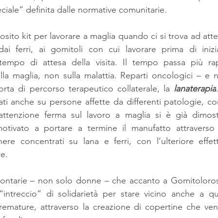
eciale” definita dalle normative comunitarie.
sito kit per lavorare a maglia quando ci si trova ad atte
dai ferri, ai gomitoli con cui lavorare prima di inizi
tempo di attesa della visita. Il tempo passa più ra
la maglia, non sulla malattia. Reparti oncologici – e 
rta di percorso terapeutico collaterale, la 
lanaterapia
ati anche su persone affette da differenti patologie, c
’attenzione ferma sul lavoro a maglia si è già dimostra
otivato a portare a termine il manufatto attraverso
re concentrati su lana e ferri, con l’ulteriore effett
e.
lontarie – non solo donne – che accanto a Gomitoloros
“intreccio” di solidarietà per stare vicino anche a qu
premature, attraverso la creazione di copertine che ve