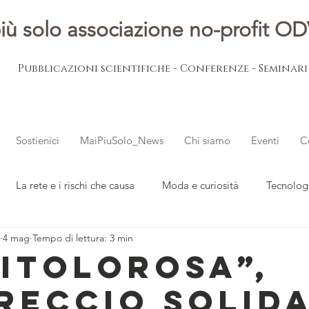
iù solo associazione no-profit O
Pubblicazioni scientifiche - Conferenze - Seminar
Sostienici
MaiPiuSolo_News
Chi siamo
Eventi
C
La rete e i rischi che causa
Moda e curiosità
Tecnolog
4 mag
Tempo di lettura: 3 min
ovani
L'esperto risponde
Notizie dal mondo
ITOLOROSA”,
TRECCIO SOLID