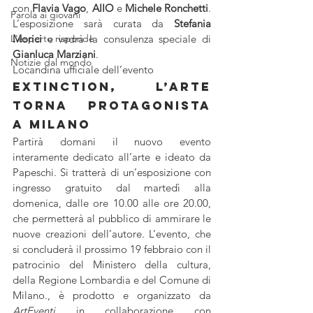
con 
Flavia Vago
, 
AIIO
 e 
Michele Ronchetti
. 
Parola ai giovani
L’esposizione sarà curata da 
Stefania 
L'esperto risponde
Morici
 e vedrà la consulenza speciale di 
Gianluca Marziani
. 
Notizie dal mondo
Locandina ufficiale dell’evento
Extinction, l’arte 
torna protagonista 
a Milano
Partirà domani il nuovo evento 
interamente dedicato all’arte e ideato da 
Papeschi. Si tratterà di un’esposizione con 
ingresso gratuito dal martedì alla 
domenica, dalle ore 10.00 alle ore 20.00, 
che permetterà al pubblico di ammirare le 
nuove creazioni dell’autore. L’evento, che 
si concluderà il prossimo 19 febbraio con il 
patrocinio del Ministero della cultura, 
della Regione Lombardia e del Comune di 
Milano., è prodotto e organizzato da 
ArtEventi
 in collaborazione con 