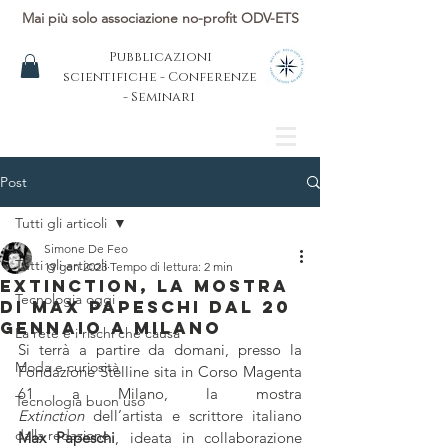
Mai più solo associazione no-profit ODV-ETS
Pubblicazioni
scientifiche - Conferenze
- Seminari
Post
Tutti gli articoli
Simone De Feo
Tutti gli articoli
19 gen 2023
Tempo di lettura: 2 min
Extinction, la mostra
Tecnologia oggi
di Max Papeschi dal 20
gennaio a Milano
La rete e i rischi che causa
Si terrà a partire da domani, presso la 
Moda e curiosità
Fondazione Stelline sita in Corso Magenta 
61 a Milano, la mostra 
Tecnologia buon uso
Extinction
 dell’artista e scrittore italiano 
dalla redazione
Max Papeschi
, ideata in collaborazione 