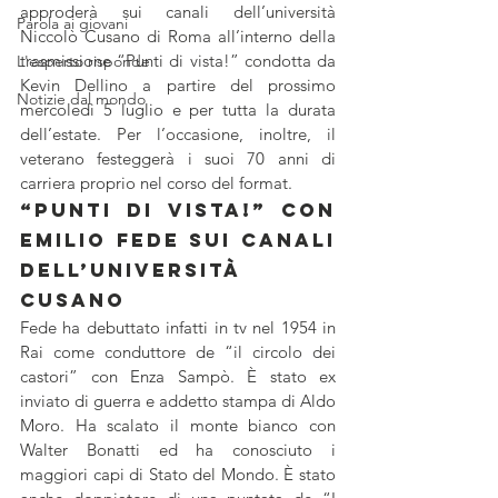
approderà sui canali dell’università 
Parola ai giovani
Niccolò Cusano di Roma all’interno della 
trasmissione “Punti di vista!” condotta da 
L'esperto risponde
Kevin Dellino a partire del prossimo 
Notizie dal mondo
mercoledì 5 luglio e per tutta la durata 
dell’estate. Per l’occasione, inoltre, il 
veterano festeggerà i suoi 70 anni di 
carriera proprio nel corso del format. 
“Punti di Vista!” Con 
Emilio Fede sui canali 
dell’università 
Cusano
Fede ha debuttato infatti in tv nel 1954 in 
Rai come conduttore de “il circolo dei 
castori” con Enza Sampò. È stato ex 
inviato di guerra e addetto stampa di Aldo 
Moro. Ha scalato il monte bianco con 
Walter Bonatti ed ha conosciuto i 
maggiori capi di Stato del Mondo. È stato 