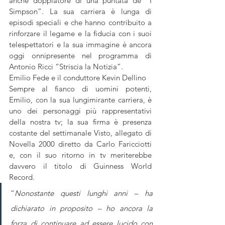
anche doppiatore di una puntata de “I 
Simpson”. La sua carriera è lunga di 
episodi speciali e che hanno contribuito a 
rinforzare il legame e la fiducia con i suoi 
telespettatori e la sua immagine è ancora 
oggi onnipresente nel programma di 
Antonio Ricci “Striscia la Notizia”.
Emilio Fede e il conduttore Kevin Dellino
Sempre al fianco di uomini potenti, 
Emilio, con la sua lungimirante carriera, è 
uno dei personaggi più rappresentativi 
della nostra tv; la sua firma è presenza 
costante del settimanale Visto, allegato di 
Novella 2000 diretto da Carlo Faricciotti 
e, con il suo ritorno in tv meriterebbe 
davvero il titolo di Guinness World 
Record.
“
Nonostante questi lunghi anni – ha 
dichiarato in proposito – ho ancora la 
forza di continuare ad essere lucido con 