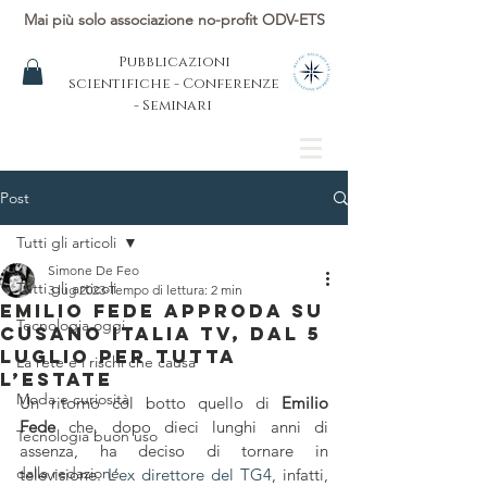
Mai più solo associazione no-profit ODV-ETS
Pubblicazioni
scientifiche - Conferenze
- Seminari
Post
Tutti gli articoli
Simone De Feo
Tutti gli articoli
3 lug 2023
Tempo di lettura: 2 min
Emilio Fede approda su
Tecnologia oggi
Cusano Italia tv, dal 5
luglio per tutta
La rete e i rischi che causa
l’estate
Moda e curiosità
Un ritorno col botto quello di 
Emilio 
Fede
 che, dopo dieci lunghi anni di 
Tecnologia buon uso
assenza, ha deciso di tornare in 
dalla redazione
televisione. 
L’ex direttore del TG4
, infatti, 