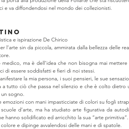
la porta alla produzione della Pollarte che sta riscuote
rici e va diffondendosi nel mondo dei collezionisti.
TINO
istica e ispirazione De Chirico
er l’arte sin da piccola, ammirata dalla bellezza delle real
tore.
o medico, ma è dell’idea che non bisogna mai mettere d
di essere soddisfatti e fieri di noi stessi.
anifestare la mia persona, i suoi pensieri, le sue sensazio
 a tutto ciò che passa nel silenzio e che è colto dietro 
o un sogno.
 emozioni con mani impasticciate di colori su fogli strap
cuole d’arte, ma ha studiato arte figurativa da autodi
 che hanno solidificato ed arricchito la sua “arte primitiva”.
 colore e dipinge avvalendosi delle mani e di spatole.