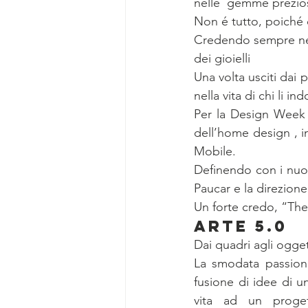
nelle  gemme prezios
Non é tutto, poiché
Credendo sempre nel v
dei gioielli
Una volta usciti dai 
nella vita di chi li in
Per la Design Week E
dell’home design , i
Mobile.
Definendo con i nuovi
Paucar e la direzione
Un forte credo, “The
ARTE 5.0
Dai quadri agli ogget
La smodata passione
fusione di idee di 
vita ad un proget