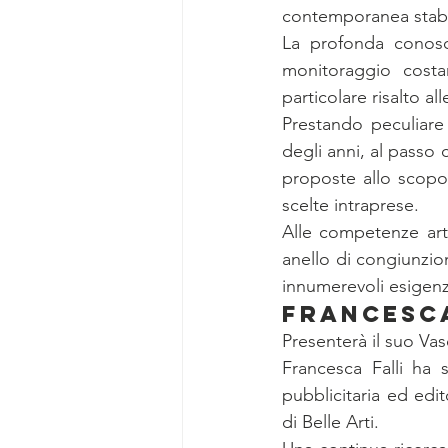
contemporanea stabi
La profonda conos
monitoraggio costa
particolare risalto a
Prestando peculiare 
degli anni, al passo 
proposte allo scopo 
scelte intraprese.
Alle competenze art
anello di congiunzio
innumerevoli esigen
FRANCESCA
Presenterà il suo Vas
Francesca Falli ha s
pubblicitaria ed edi
di Belle Arti.