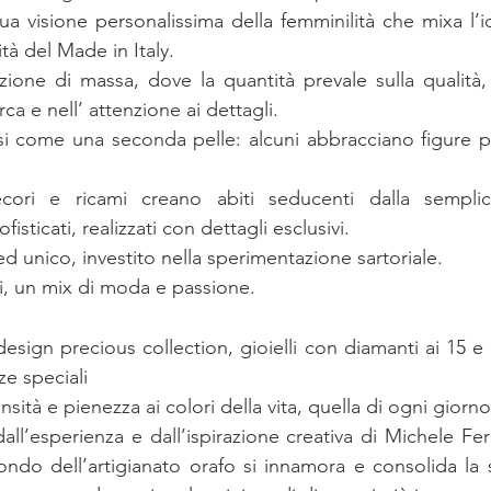
ua visione personalissima della femminilità che mixa l’id
ità del Made in Italy.
zione di massa, dove la quantità prevale sulla qualità,
ca e nell’ attenzione ai dettagli.
si come una seconda pelle: alcuni abbracciano figure p
cori e ricami creano abiti seducenti dalla semplici
sticati, realizzati con dettagli esclusivi.
ed unico, investito nella sperimentazione sartoriale.
ci, un mix di moda e passione.
sign precious collection, gioielli con diamanti ai 15 e 2
ze speciali
nsità e pienezza ai colori della vita, quella di ogni giorno
ll’esperienza e dall’ispirazione creativa di Michele Feri
ondo dell’artigianato orafo si innamora e consolida la