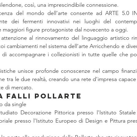
lendone, così, una imprescindibile connessione.
cenza del mondo dell’arte consente ad ARTE 5.0 
nte dei fermenti innovativi nei luoghi del contemp
lle maggiori figure protagoniste dal novecento a oggi.
attenzione al rinnovamento del linguaggio artistico ri
coi cambiamenti nel sistema dell’arte Arricchendo e diver
di accompagnare i collezionisti in tutte quelle che po
istiche unisce profonde conoscenze nel campo finanzia
ne tra le due realtà, creando una rete d’impresa capace d
ze di mercato.
 FALLI POLLARTE
o da single
tudiato Decorazione Pittorica presso l’Istituto Statale 
toriale presso l’Istituto Europeo di Design e Pittura pre