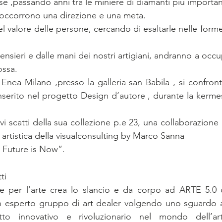
e ,passando anni tra le miniere di diamanti più importa
 occorrono una direzione e una meta.
alore delle persone, cercando di esaltarle nelle forme e
pensieri e dalle mani dei nostri artigiani, andranno a occ
dossa.
nea Milano ,presso la galleria san Babila , si confron
nserito nel progetto Design d’autore , durante la kermess
 scatti della sua collezione p.e 23, una collaborazione co
 artistica della visualconsulting by Marco Sanna 
 Future is Now”.
ti
 per l’arte crea lo slancio e da corpo ad ARTE 5.0 c
un esperto gruppo di art dealer volgendo uno sguardo a
to innovativo e rivoluzionario nel mondo dell’a