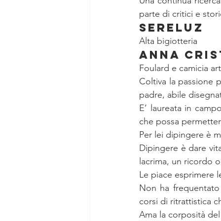
Una continua ricerca 
parte di critici e sto
SERELUZ
Alta bigiotteria
ANNA CRIS
Foulard e camicia art
Coltiva la passione p
padre, abile disegna
E’ laureata in camp
che possa permetterci 
Per lei dipingere è m
Dipingere è dare vita
lacrima, un ricordo 
Le piace esprimere le
Non ha frequentato s
corsi di ritrattistica
Ama la corposità del