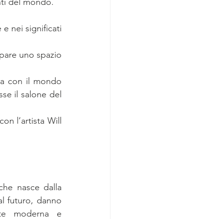
nti del mondo.
 nei significati 
upare uno spazio 
ta con il mondo 
e il salone del 
n l’artista Will 
he nasce dalla 
l futuro, danno 
rte moderna e 