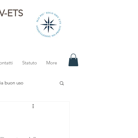
DV-ETS
i
ontatti
Statuto
More
ia buon uso