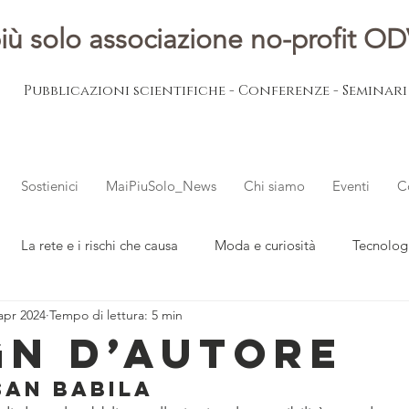
iù solo associazione no-profit O
Pubblicazioni scientifiche - Conferenze - Seminar
Sostienici
MaiPiuSolo_News
Chi siamo
Eventi
C
La rete e i rischi che causa
Moda e curiosità
Tecnolog
apr 2024
Tempo di lettura: 5 min
ovani
L'esperto risponde
Notizie dal mondo
GN D’AUTORE
San Babila