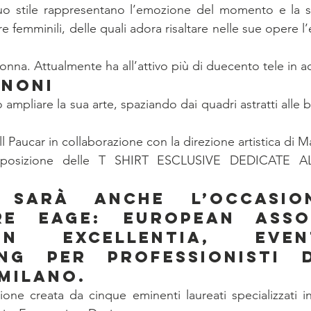
suo stile rappresentano l’emozione del momento e la su
ure femminili, delle quali adora risaltare nelle sue opere l
Donna. Attualmente ha all’attivo più di duecento tele in ac
NNONI
 ampliare la sua arte, spaziando dai quadri astratti alle bo
ll Paucar in collaborazione con la direzione artistica di 
sposizione delle T SHIRT ESCLUSIVE DEDICATE A
 sarà anche l’occasio
re EAGE: European Assoc
ion Excellentia, even
ng per professionisti d
 Milano.
ne creata da cinque eminenti laureati specializzati in 