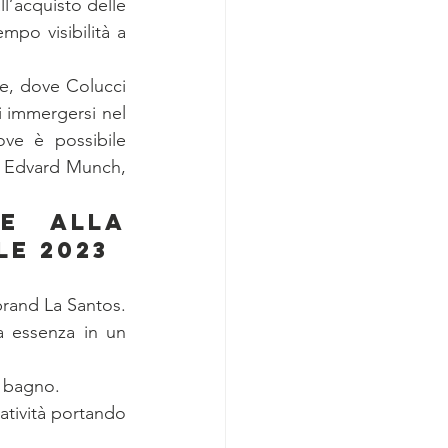
l’acquisto delle 
po visibilità a 
le, dove Colucci 
i immergersi nel 
e è possibile 
i Edvard Munch, 
e alla 
le 2023
 brand La Santos.
 essenza in un 
a bagno.
atività portando 