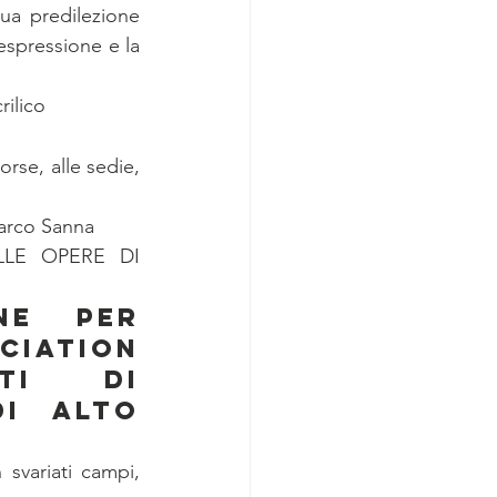
a predilezione 
’espressione e la 
rilico
rse, alle sedie, 
Marco Sanna
LLE OPERE DI 
ne per 
iation 
ti di 
i alto 
svariati campi, 