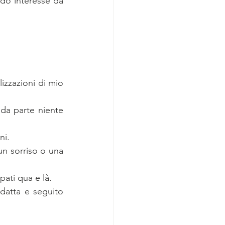
ndo interesse da 
izzazioni di mio 
a parte niente 
ni.
un sorriso o una 
pati qua e là.
datta e seguito 