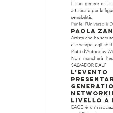
Il suo genere e il 
artistica è per le fig
sensibilità.
Per lei l’Universo è 
PAOLA ZA
Artista che ha saputo
alle scarpe, agli abiti
Piatti d’Autore by Wi
Non mancherà l’e
SALVADOR DALI’
L’evento
presenta
Generat
networki
livello a
EAGE è un’associazio