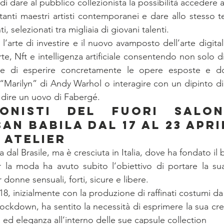
di dare al pubblico collezionista la possibilità accedere al
anti maestri artisti contemporanei e dare allo stesso tem
i, selezionati tra migliaia di giovani talenti.
 l’arte di investire e il nuovo avamposto dell’arte digita
rte, Nft e intelligenza artificiale consentendo non solo d
 di esperire concretamente le opere esposte e dov
 “Marilyn” di Andy Warhol o interagire con un dipinto d
 dire un uovo di Fabergé.
onisti del Fuori Salon
an Babila dal 17 al 23 Apri
 ATELIER
a dal Brasile, ma è cresciuta in Italia, dove ha fondato il
 la moda ha avuto subito l’obiettivo di portare la sua
onne sensuali, forti, sicure e libere.
018, inizialmente con la produzione di raffinati costumi d
lockdown, ha sentito la necessità di esprimere la sua cre
tà ed eleganza all’interno delle sue capsule collection