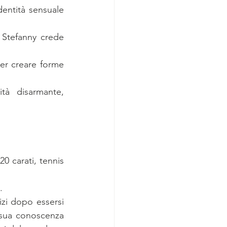
entità sensuale 
 Stefanny crede 
er creare forme 
tà disarmante, 
0 carati, tennis 
.
zi dopo essersi 
 sua conoscenza 