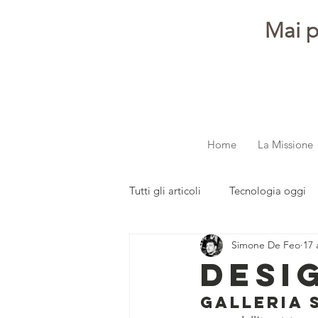
Mai p
Home
La Missione
Tutti gli articoli
Tecnologia oggi
Simone De Feo
17 
dalla redazione
Parola ai gi
DESI
Galleria 