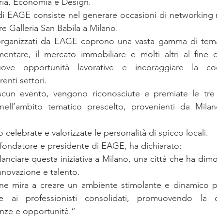
eria, Economia e Design.
 di EAGE consiste nel generare occasioni di networking 
tre Galleria San Babila a Milano.
vi organizzati da EAGE coprono una vasta gamma di tema
imentare, il mercato immobiliare e molti altri al fine di
ove opportunità lavorative e incoraggiare la coo
renti settori.
scun evento, vengono riconosciute e premiate le tre p
nell’ambito tematico prescelto, provenienti da Milan
celebrate e valorizzate le personalità di spicco locali.
fondatore e presidente di EAGE, ha dichiarato:
lanciare questa iniziativa a Milano, una città che ha dimo
nnovazione e talento.
one mira a creare un ambiente stimolante e dinamico pe
e ai professionisti consolidati, promuovendo la co
nze e opportunità.”