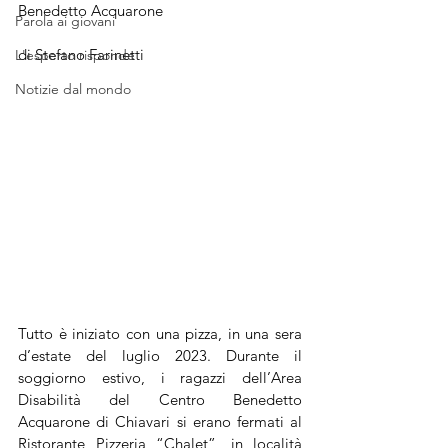
Benedetto Acquarone
Parola ai giovani
di Stefano Farinetti
L'esperto risponde
Notizie dal mondo
Tutto è iniziato con una pizza, in una sera 
d’estate del luglio 2023. Durante il 
soggiorno estivo, i ragazzi dell’Area 
Disabilità del Centro Benedetto 
Acquarone di Chiavari si erano fermati al 
Ristorante Pizzeria “Chalet”, in località 