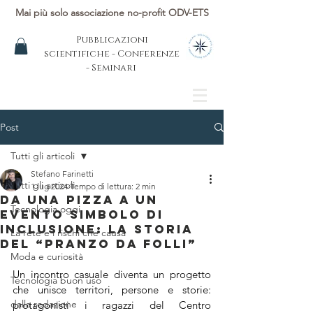
Mai più solo associazione no-profit ODV-ETS
Pubblicazioni
scientifiche - Conferenze
- Seminari
Post
Tutti gli articoli
Stefano Farinetti
Tutti gli articoli
1 lug 2024
Tempo di lettura: 2 min
Da una pizza a un
Tecnologia oggi
evento simbolo di
inclusione: la storia
La rete e i rischi che causa
del “Pranzo da Folli”
Moda e curiosità
Un incontro casuale diventa un progetto 
Tecnologia buon uso
che unisce territori, persone e storie: 
dalla redazione
protagonisti i ragazzi del Centro 