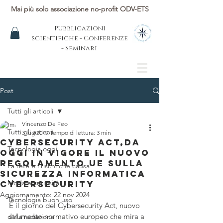
Mai più solo associazione no-profit ODV-ETS
Pubblicazioni
scientifiche - Conferenze
- Seminari
Post
Tutti gli articoli
Vincenzo De Feo
Tutti gli articoli
3 lug 2019
Tempo di lettura: 3 min
Cybersecurity Act,da
Tecnologia oggi
oggi in vigore il nuovo
regolamento UE sulla
La rete e i rischi che causa
sicurezza informatica
Moda e curiosità
Cybersecurity
Aggiornamento:
22 nov 2024
Tecnologia buon uso
È il giorno del Cybersecurity Act, nuovo 
strumento normativo europeo che mira a 
dalla redazione