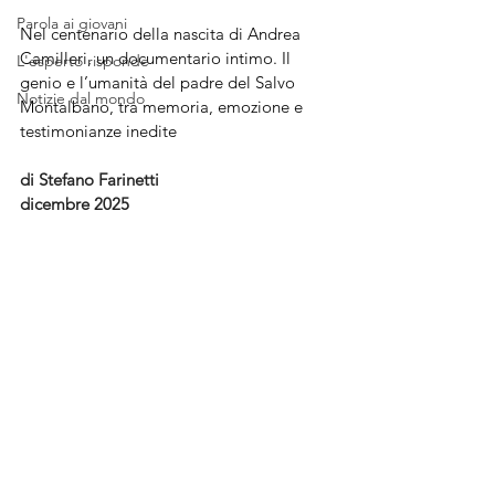
Parola ai giovani
Nel centenario della nascita di Andrea 
Camilleri, un documentario intimo. Il 
L'esperto risponde
genio e l’umanità del padre del Salvo 
Notizie dal mondo
Montalbano, tra memoria, emozione e 
testimonianze inedite
di Stefano Farinetti
dicembre 2025