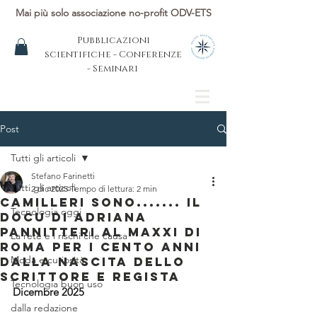
Mai più solo associazione no-profit ODV-ETS
Pubblicazioni
scientifiche - Conferenze
- Seminari
Post
Tutti gli articoli
Stefano Farinetti
Tutti gli articoli
2 dic 2025
Tempo di lettura: 2 min
Camilleri sono....... il
Tecnologia oggi
docu di Adriana
Pannitteri al MAXXI di
La rete e i rischi che causa
Roma per i cento anni
Moda e curiosità
dalla nascita dello
scrittore e regista
Tecnologia buon uso
Dicembre 2025
dalla redazione