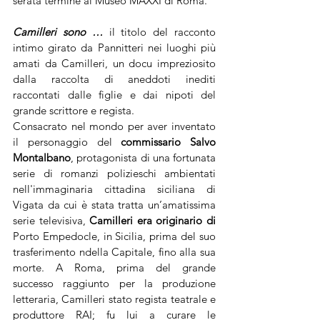
serata termine al Museo MAXXI di Roma.
Camilleri sono …
 il titolo del racconto 
intimo girato da Pannitteri nei luoghi più 
amati da Camilleri, un docu impreziosito 
dalla raccolta di aneddoti inediti 
raccontati dalle figlie e dai nipoti del 
grande scrittore e regista.
Consacrato nel mondo per aver inventato 
il personaggio del 
commissario Salvo 
Montalbano
, protagonista di una fortunata 
serie di romanzi polizieschi ambientati 
nell'immaginaria cittadina siciliana di 
Vigata da cui è stata tratta un’amatissima 
serie televisiva, 
Camilleri era originario di 
Porto Empedocle, in Sicilia, prima del suo 
trasferimento ndella Capitale, fino alla sua 
morte. A Roma, prima del grande 
successo raggiunto per la produzione 
letteraria, Camilleri stato regista teatrale e 
produttore RAI; fu lui a curare le 