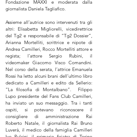
Fondazione MAXXI e moderata dalla 
giornalista Daniela Tagliafico.
Assieme all’autrice sono intervenuti tra gli 
altri: Elisabetta Migliorelli, vicedirettrice 
del Tg2 e responsabile di “Tg2 Dossier”, 
Arianna Mortelliti, scrittrice e nipote di 
Andrea Camilleri, Rocco Mortelliti attore e 
regista; l’attore Sergio Rubini, il 
videomaker Giacomo Visco Comandini. 
Nel corso della serata, l’attrice Emanuela 
Rossi ha letto alcuni brani dell’ultimo libro 
dedicato a Camilleri e edito da Sellerio: 
“La filosofia di Montalbano”.  Filippo 
Lupo presidente del Fans Club Camilleri, 
ha inviato un suo messaggio. Tra i tanti 
ospiti, si potevano riconoscere il 
consigliere di amministrazione Rai 
Roberto Natale, il giornalista Rai Bruno 
Luverà, il medico della famiglia Camilleri 
Ivo Pulcini, il primario fisiatra di Torino 