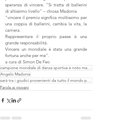
speranza di vincere. “Si tratta di ballerini 
di altissimo livello” – chiosa Madonia
“vincere il premio significa moltissimo per 
una coppia di ballerini, cambia la vita, la 
carriera.
Rappresentare il proprio paese è una 
grande responsabilità.
Vincere un mondiale è stata una grande 
fortuna anche per me”.
a cura di Simon De Feo
campione mondiale di danza sportiva e noto maestro di ballo nello show di Rai Uno Ballano con le Ste
Angelo Madonia
sarà tra i giudici provenienti da tutto il mondo per giudicare il campionato mondiale di danze stand
Parola ai giovani