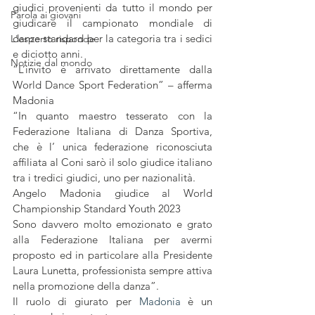
giudici provenienti da tutto il mondo per 
Parola ai giovani
giudicare il campionato mondiale di 
danze standard per la categoria tra i sedici 
L'esperto risponde
e diciotto anni.
Notizie dal mondo
“L’invito è arrivato direttamente dalla 
World Dance Sport Federation” – afferma 
Madonia
“In quanto maestro tesserato con la 
Federazione Italiana di Danza Sportiva, 
che è l’ unica federazione riconosciuta 
affiliata al Coni sarò il solo giudice italiano 
tra i tredici giudici, uno per nazionalità.
Angelo Madonia giudice al World 
Championship Standard Youth 2023
Sono davvero molto emozionato e grato 
alla Federazione Italiana per avermi 
proposto ed in particolare alla Presidente 
Laura Lunetta, professionista sempre attiva 
nella promozione della danza”.
Il ruolo di giurato per 
Madonia
 è un 