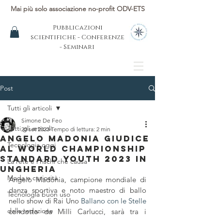
Mai più solo associazione no-profit ODV-ETS
Pubblicazioni
scientifiche - Conferenze
- Seminari
Post
Tutti gli articoli
Simone De Feo
Tutti gli articoli
20 set 2023
Tempo di lettura: 2 min
Angelo Madonia giudice
Tecnologia oggi
al World Championship
Standard Youth 2023 in
La rete e i rischi che causa
Ungheria
Moda e curiosità
Angelo Madonia, campione mondiale di 
danza sportiva e noto maestro di ballo 
Tecnologia buon uso
nello show di Rai Uno 
Ballano con le Stelle
dalla redazione
condotto da Milli Carlucci, sarà tra i 