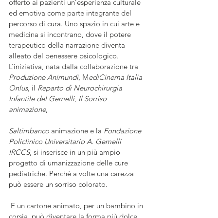
offerto ai pazienti un’esperienza culturale 
ed emotiva come parte integrante del 
percorso di cura. Uno spazio in cui arte e 
medicina si incontrano, dove il potere 
terapeutico della narrazione diventa 
alleato del benessere psicologico. 
L’iniziativa, nata dalla collaborazione tra 
Produzione Animundi
, M
ediCinema Italia 
Onlus
, il 
Reparto di Neurochirurgia 
Infantile del Gemelli
, 
Il Sorriso 
animazione
, 
Saltimbanco
 animazione e la 
Fondazione 
Policlinico Universitario A. Gemelli 
IRCCS
, si inserisce in un più ampio 
progetto di umanizzazione delle cure 
pediatriche. Perché a volte una carezza 
può essere un sorriso colorato.
 E un cartone animato, per un bambino in 
corsia, può diventare la forma più dolce 