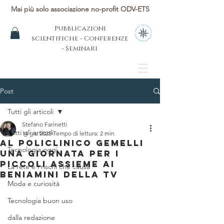
Mai più solo associazione no-profit ODV-ETS
Pubblicazioni
scientifiche - Conferenze
- Seminari
Post
Tutti gli articoli
Stefano Farinetti
Tutti gli articoli
14 giu 2025
Tempo di lettura: 2 min
Al Policlinico Gemelli
Tecnologia oggi
una giornata per i
piccoli assieme ai
La rete e i rischi che causa
beniamini della tv
Moda e curiosità
Tecnologia buon uso
dalla redazione