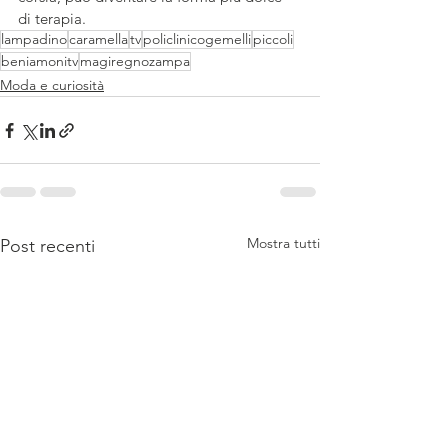
di terapia.
lampadino
caramella
tv
policlinicogemelli
piccoli
beniamonitv
magiregnozampa
Moda e curiosità
Mostra tutti
Post recenti