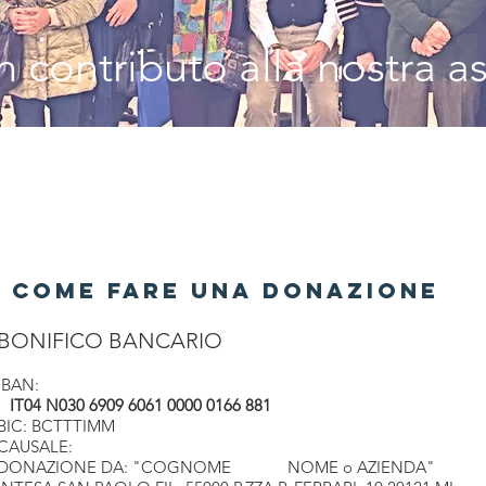
al 2027
59
 contributo alla nostra a
COME FARE UNA DONAZIONE
BONIFICO BANCARIO
IBAN:
IT04 N030 6909 6061 0000 0166 881
BIC: BCTTTIMM
CAUSALE:
DONAZIONE DA: "COGNOME NOME o AZIENDA"