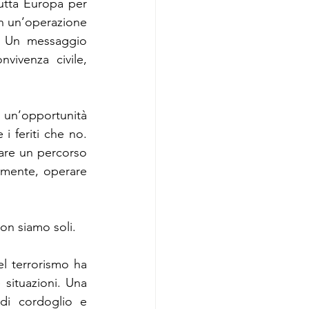
tta Europa per 
on un’operazione 
i. Un messaggio 
ivenza civile, 
un’opportunità 
i feriti che no. 
iare un percorso 
lmente, operare 
on siamo soli.
l terrorismo ha 
situazioni. Una 
di cordoglio e 