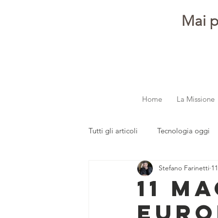
Mai p
Home
La Missione
Tutti gli articoli
Tecnologia oggi
Stefano Farinetti
1
dalla redazione
Parola ai gi
11 M
EURO