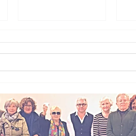
Il Mare
Pr
Festival, Santa
An
Margherita
la
Ligure celebra
ge
il successo
cu
della seconda
Le
edizione:
ce
appuntamento
vi