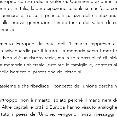
uropeo contro odio e violenza. Commemorazioni in tu
evento. In Italia, la partecipazione solidale si manifesta c
lluminare di rosso i principali palazzi delle istituzion
alle nuove generazioni l’importanza dei valori di conv
leranza.
amento Europeo, la data dell'11 marzo rappresenta 
a salvaguardia per il futuro. La memoria verso i morti e 
i. Non vi è un ristoro reale, ma la sola possibilità di iniz
a memoria universale, tutelare le famiglie e, contestua
elle barriere di protezione dei cittadini. 
assieme e che ribadisce il concetto dell’unione perché n
urtroppo, non è rimasto isolato perché il mano nera de
 Altre capitali e città d’Europa hanno vissuto analoghe 
tutti i paesi dell’Unione, vengono inviati messaggi 