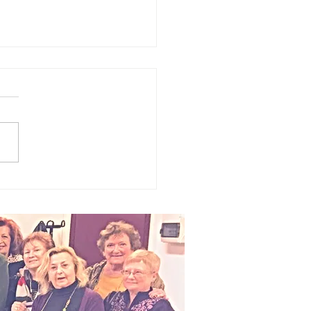
emio
dersen 2026,
 fiaba unisce
nerazioni e
lture: Sestri
vante
lebra i
ncitori della