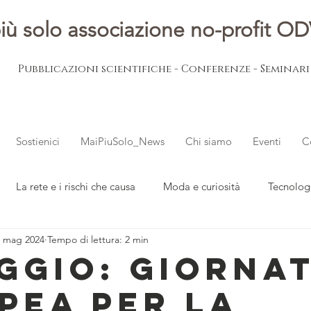
iù solo associazione no-profit O
Pubblicazioni scientifiche - Conferenze - Seminar
Sostienici
MaiPiuSolo_News
Chi siamo
Eventi
C
La rete e i rischi che causa
Moda e curiosità
Tecnolog
1 mag 2024
Tempo di lettura: 2 min
ovani
L'esperto risponde
Notizie dal mondo
AGGIO: GIORNA
PEA PER LA