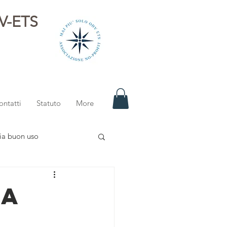
DV-ETS
i
ontatti
Statuto
More
ia buon uso
TA