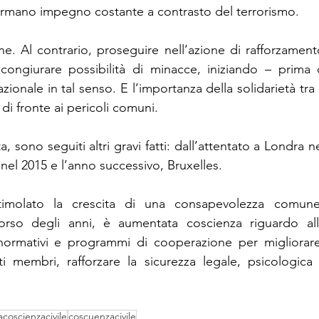
ermano impegno costante a contrasto del terrorismo.
ne. Al contrario, proseguire nell’azione di rafforzamento
scongiurare possibilità di minacce, iniziando – prima d
ionale in tal senso. E l’importanza della solidarietà tra 
i fronte ai pericoli comuni. 
, sono seguiti altri gravi fatti: dall’attentato a Londra ne
nel 2015 e l’anno successivo, Bruxelles.
timolato la crescita di una consapevolezza comune
rso degli anni, è aumentata coscienza riguardo all’
normativi e programmi di cooperazione per migliorare
ti membri, rafforzare la sicurezza legale, psicologica 
coscienzacivile
coscuenzacivile