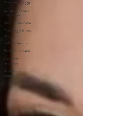
Tecnologia oggi
La rete e i rischi
che causa
Moda e curiosità
Tecnologia buon
uso
dalla redazione
Parola ai giovani
L'esperto
risponde
Notizie dal
mondo