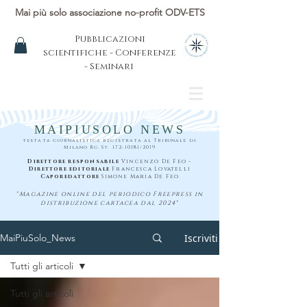
Mai più solo associazione no-profit ODV-ETS
Pubblicazioni
scientifiche - Conferenze
- Seminari
MAIPIUSOLO NEWS
testata giornalistica registrata al Tribunale di
Milano Rg. St.
172-10181
/2019
Direttore responsabile
Vincenzo De Feo -
Direttore editoriale
Francesca Lovatelli
Caporedattore
Simone Maria De Feo
"Magazine online del periodico Freepress in
distribuzione cartacea dal 2024"
Iscriviti
MaiPiuSolo_News
Tutti gli articoli
Tutti gli articoli