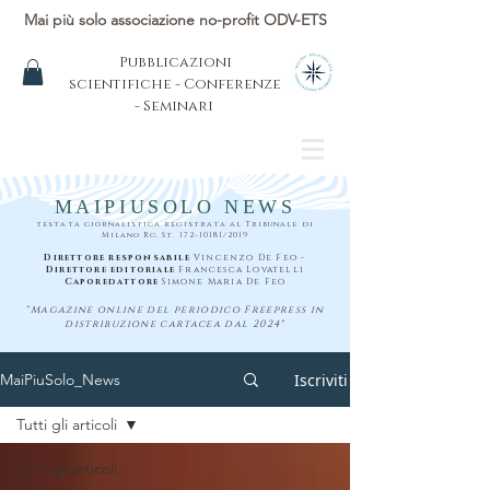
Mai più solo associazione no-profit ODV-ETS
Pubblicazioni
scientifiche - Conferenze
- Seminari
MAIPIUSOLO NEWS
testata giornalistica registrata al Tribunale di
Milano Rg. St.
172-10181
/2019
Direttore responsabile
Vincenzo De Feo -
Direttore editoriale
Francesca Lovatelli
Caporedattore
Simone Maria De Feo
"Magazine online del periodico Freepress in
distribuzione cartacea dal 2024"
Iscriviti
MaiPiuSolo_News
Tutti gli articoli
Tutti gli articoli