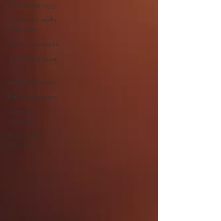
Tecnologia oggi
La rete e i rischi
che causa
Moda e curiosità
Tecnologia buon
uso
dalla redazione
Parola ai giovani
L'esperto
risponde
Notizie dal
mondo