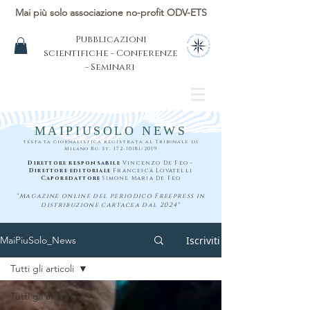
Mai più solo associazione no-profit ODV-ETS
Pubblicazioni
scientifiche - Conferenze
- Seminari
MAIPIUSOLO NEWS
testata giornalistica registrata al Tribunale di
Milano Rg. St.
172-10181
/2019
Direttore responsabile
Vincenzo De Feo -
Direttore editoriale
Francesca Lovatelli
Caporedattore
Simone Maria De Feo
"Magazine online del periodico Freepress in
distribuzione cartacea dal 2024"
Iscriviti
MaiPiuSolo_News
Tutti gli articoli
Tutti gli articoli