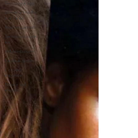
Tecnologia oggi
La rete e i rischi
che causa
Moda e curiosità
Tecnologia buon
uso
dalla redazione
Parola ai giovani
L'esperto
risponde
Notizie dal
mondo