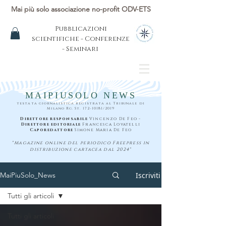
Mai più solo associazione no-profit ODV-ETS
Pubblicazioni
scientifiche - Conferenze
- Seminari
MAIPIUSOLO NEWS
testata giornalistica registrata al Tribunale di
Milano Rg. St.
172-10181
/2019
Direttore responsabile
Vincenzo De Feo -
Direttore editoriale
Francesca Lovatelli
Caporedattore
Simone Maria De Feo
"Magazine online del periodico Freepress in
distribuzione cartacea dal 2024"
Iscriviti
MaiPiuSolo_News
Tutti gli articoli
Tutti gli articoli