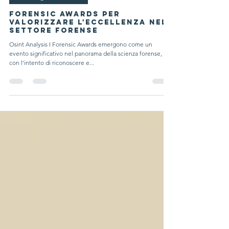
Tecnologia buon uso
Forensic Awards per
Valorizzare l'Eccellenza nel
Settore Forense
Osint Analysis I Forensic Awards emergono come un
evento significativo nel panorama della scienza forense,
con l'intento di riconoscere e...