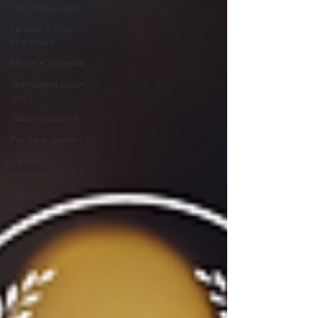
Tecnologia oggi
La rete e i rischi
che causa
Moda e curiosità
Tecnologia buon
uso
dalla redazione
Parola ai giovani
L'esperto
risponde
Notizie dal
mondo