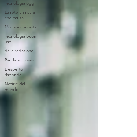
Tecnologia oggi
La rete e i rischi
che causa
Moda e curiosità
Tecnologia buon
uso
dalla redazione
Parola ai giovani
L'esperto
risponde
Notizie dal
mondo