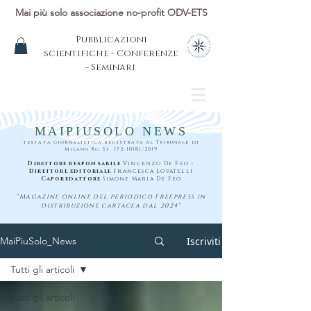
Mai più solo associazione no-profit ODV-ETS
Pubblicazioni
scientifiche - Conferenze
- Seminari
MAIPIUSOLO NEWS
testata giornalistica registrata al Tribunale di
Milano Rg. St.
172-10181
/2019
Direttore responsabile
Vincenzo De Feo -
Direttore editoriale
Francesca Lovatelli
Caporedattore
Simone Maria De Feo
"Magazine online del periodico Freepress in
distribuzione cartacea dal 2024"
Iscriviti
MaiPiuSolo_News
Tutti gli articoli
Tutti gli articoli