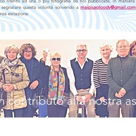
co riferito ad una o più fotografie da noi pubblicate, in maniera 
i segnalare questa volontà scrivendo a
maipiusoloodv@gmail.com
nza esitazione.
 contributo alla nostra a