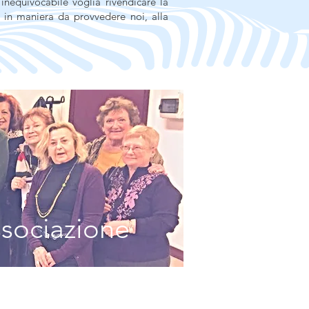
inequivocabile voglia rivendicare la
in maniera da provvedere noi, alla
ssociazione