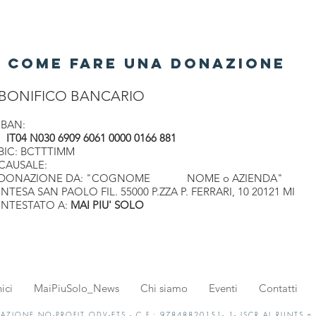
COME FARE UNA DONAZIONE
BONIFICO BANCARIO
IBAN:
IT04 N030 6909 6061 0000 0166 881
BIC: BCTTTIMM
CAUSALE:
DONAZIONE DA: "COGNOME NOME o AZIENDA"
INTESA SAN PAOLO FIL. 55000 P.ZZA P. FERRARI, 10 20121 MI
INTESTATO A:
MAI PIU' SOLO
ici
MaiPiuSolo_News
Chi siamo
Eventi
Contatti
AZIONE NO-PROFIT ODV-ETS - C.F.: 97848820151- 1- ISCR.AL RUNTS n