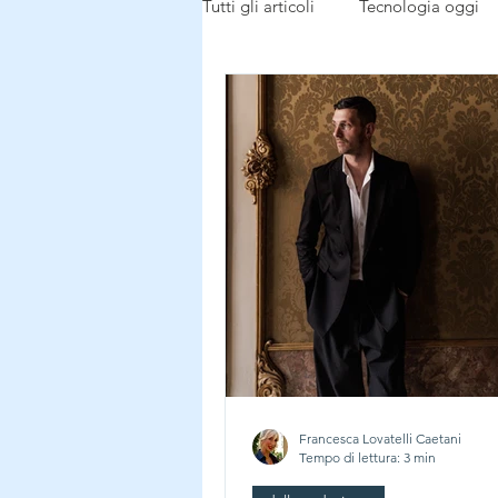
Tutti gli articoli
Tecnologia oggi
Tecnologia buon uso
dalla r
Notizie dal mondo
Francesca Lovatelli Caetani
Tempo di lettura: 3 min