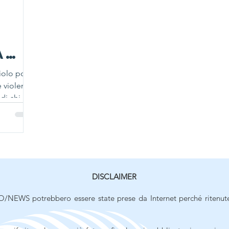
A
iolo porta
ANZ
e violenze
na
di chi le
DISCLAIMER
/NEWS potrebbero essere state prese da Internet perché ritenut