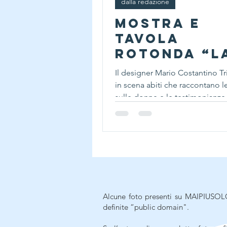
dalla redazione
Mostra e
tavola
rotonda “L
GRANDE
Il designer Mario Costantino Tr
DISUGUAGLI
in scena abiti che raccontano l
A” a Bolog
sulle donne e le testimonianze 
ha vissute
Alcune foto presenti su MAIPIUSOLO
definite “public domain".