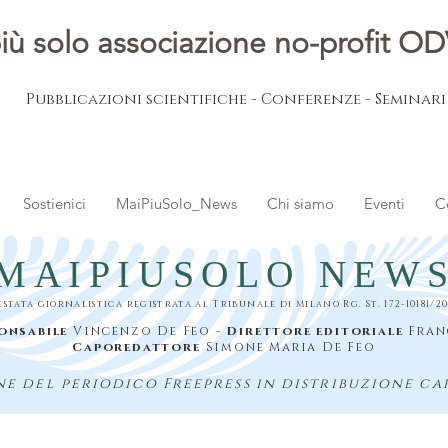
iù solo associazione no-profit O
Pubblicazioni scientifiche - Conferenze - Seminar
Sostienici
MaiPiuSolo_News
Chi siamo
Eventi
C
MAIPIUSOLO NEW
estata giornalistica registrata al Tribunale di Milano Rg. St. 172-10181/20
onsabile
Vincenzo De Feo -
Direttore editoriale
Fran
Caporedattore
Simone Maria De Feo
e del periodico Freepress in distribuzione ca