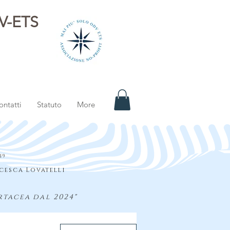
DV-ETS
i
ontatti
Statuto
More
S
19
cesca Lovatelli
rtacea dal 2024"