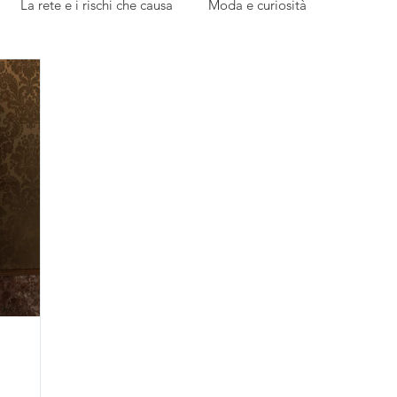
La rete e i rischi che causa
Moda e curiosità
edazione
Parola ai giovani
L'esperto risponde