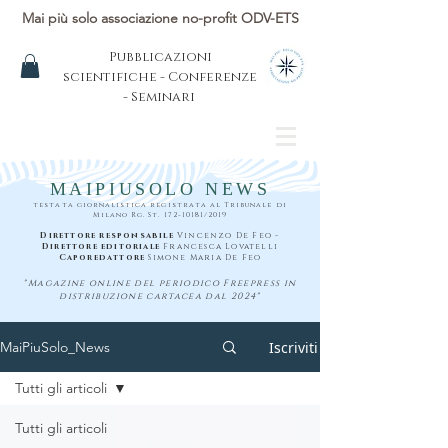
Mai più solo associazione no-profit ODV-ETS
Pubblicazioni
scientifiche - Conferenze
- Seminari
MAIPIUSOLO NEWS
testata giornalistica registrata al Tribunale di
Milano Rg. St.
172-10181
/2019
Direttore responsabile
Vincenzo De Feo -
Direttore editoriale
Francesca Lovatelli
Caporedattore
Simone Maria De Feo
"Magazine online del periodico Freepress in
distribuzione cartacea dal 2024"
Iscriviti
MaiPiuSolo_News
Tutti gli articoli
Tutti gli articoli