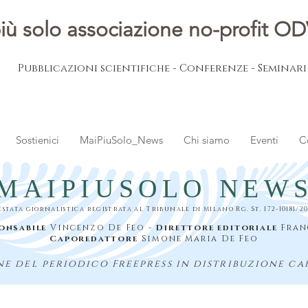
iù solo associazione no-profit O
Pubblicazioni scientifiche - Conferenze - Seminar
Sostienici
MaiPiuSolo_News
Chi siamo
Eventi
C
MAIPIUSOLO NEW
estata giornalistica registrata al Tribunale di Milano Rg. St. 172-10181/20
onsabile
Vincenzo De Feo -
Direttore editoriale
Fran
Caporedattore
Simone Maria De Feo
e del periodico Freepress in distribuzione ca