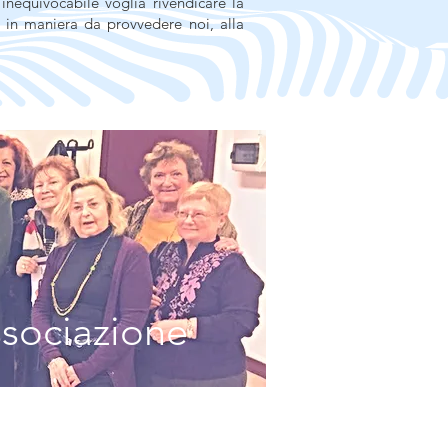
inequivocabile voglia rivendicare la
in maniera da provvedere noi, alla
ssociazione