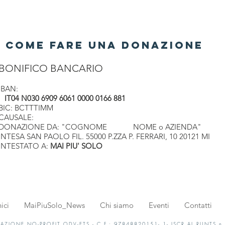
COME FARE UNA DONAZIONE
BONIFICO BANCARIO
IBAN:
IT04 N030 6909 6061 0000 0166 881
BIC: BCTTTIMM
CAUSALE:
DONAZIONE DA: "COGNOME NOME o AZIENDA"
INTESA SAN PAOLO FIL. 55000 P.ZZA P. FERRARI, 10 20121 MI
INTESTATO A:
MAI PIU' SOLO
ici
MaiPiuSolo_News
Chi siamo
Eventi
Contatti
AZIONE NO-PROFIT ODV-ETS - C.F.: 97848820151- 1- ISCR.AL RUNTS n