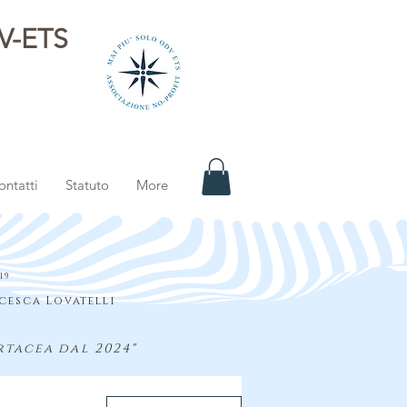
DV-ETS
i
ontatti
Statuto
More
S
19
cesca Lovatelli
rtacea dal 2024"