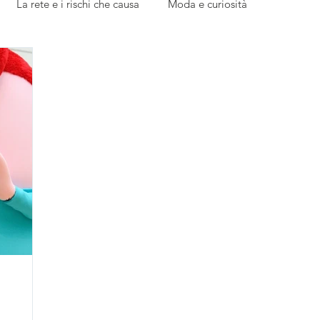
La rete e i rischi che causa
Moda e curiosità
edazione
Parola ai giovani
L'esperto risponde