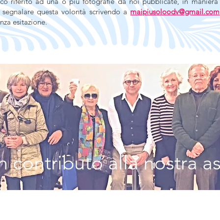
co riferito ad una o più fotografie da noi pubblicate, in maniera 
i segnalare questa volontà scrivendo a
maipiusoloodv@gmail.com
nza esitazione.
 contributo alla nostra a