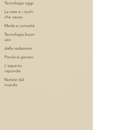
Tecnologia oggi
La rete e i rischi
che causa
Moda e curiosità
Tecnologia buon
uso
dalla redazione
Parola ai giovani
L'esperto
risponde
Notizie dal
mondo