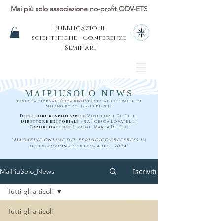
Mai più solo associazione no-profit ODV-ETS
Pubblicazioni
scientifiche - Conferenze
- Seminari
MAIPIUSOLO NEWS
testata giornalistica registrata al Tribunale di
Milano Rg. St.
172-10181
/2019
Direttore responsabile
Vincenzo De Feo -
Direttore editoriale
Francesca Lovatelli
Caporedattore
Simone Maria De Feo
"Magazine online del periodico Freepress in
distribuzione cartacea dal 2024"
Iscriviti
MaiPiuSolo_News
Tutti gli articoli
Tutti gli articoli