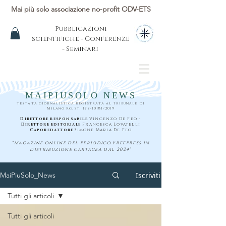
Mai più solo associazione no-profit ODV-ETS
Pubblicazioni
scientifiche - Conferenze
- Seminari
MAIPIUSOLO NEWS
testata giornalistica registrata al Tribunale di
Milano Rg. St.
172-10181
/2019
Direttore responsabile
Vincenzo De Feo -
Direttore editoriale
Francesca Lovatelli
Caporedattore
Simone Maria De Feo
"Magazine online del periodico Freepress in
distribuzione cartacea dal 2024"
Iscriviti
MaiPiuSolo_News
Tutti gli articoli
Tutti gli articoli