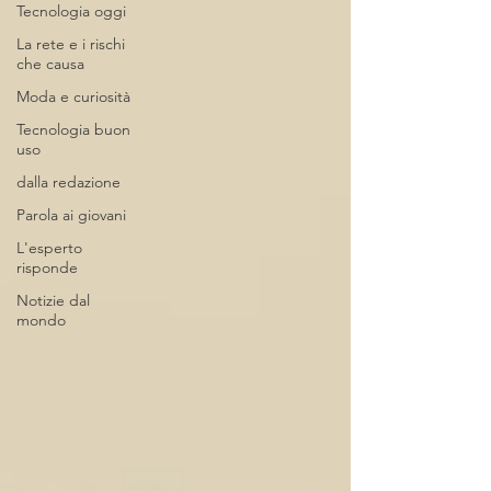
Tecnologia oggi
La rete e i rischi
che causa
Moda e curiosità
Tecnologia buon
uso
dalla redazione
Parola ai giovani
L'esperto
risponde
Notizie dal
mondo