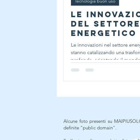
Tecnologia buon uso
Le innovazi
del settor
energetico
Le innovazioni nel settore ene
stanno catalizzando una trasf
profonda, orientando il mondo
fonti di energia più...
Alcune foto presenti su MAIPIUSOLO
definite “public domain".