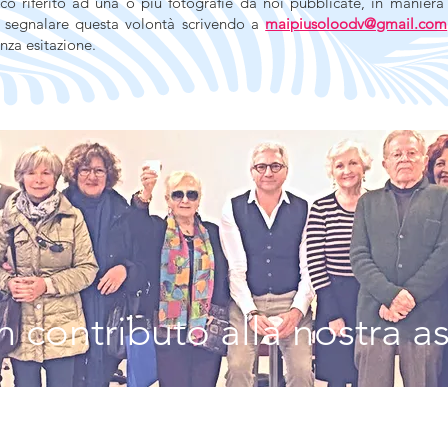
co riferito ad una o più fotografie da noi pubblicate, in maniera 
i segnalare questa volontà scrivendo a
maipiusoloodv@gmail.com
nza esitazione.
 contributo alla nostra a