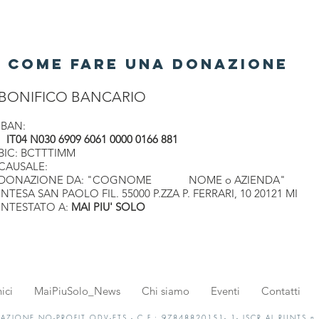
COME FARE UNA DONAZIONE
BONIFICO BANCARIO
IBAN:
IT04 N030 6909 6061 0000 0166 881
BIC: BCTTTIMM
CAUSALE:
DONAZIONE DA: "COGNOME NOME o AZIENDA"
INTESA SAN PAOLO FIL. 55000 P.ZZA P. FERRARI, 10 20121 MI
INTESTATO A:
MAI PIU' SOLO
ici
MaiPiuSolo_News
Chi siamo
Eventi
Contatti
AZIONE NO-PROFIT ODV-ETS - C.F.: 97848820151- 1- ISCR.AL RUNTS n