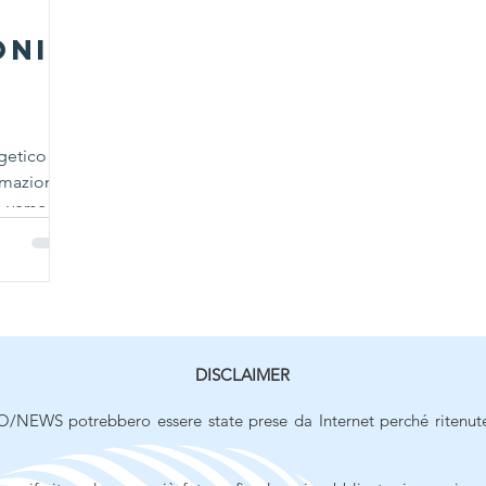
oni
e
rgetico
ormazione
 verso
DISCLAIMER
/NEWS potrebbero essere state prese da Internet perché ritenut