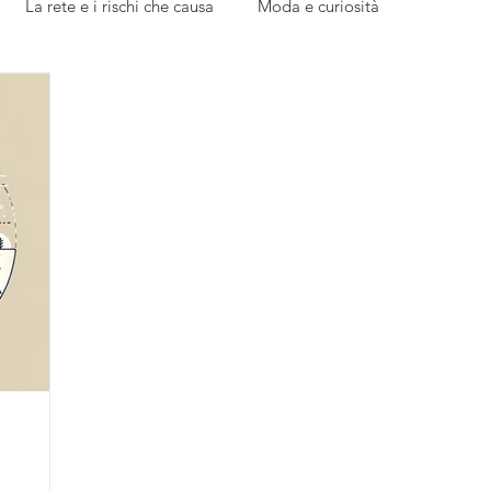
La rete e i rischi che causa
Moda e curiosità
edazione
Parola ai giovani
L'esperto risponde