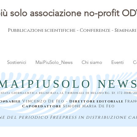
iù solo associazione no-profit O
Pubblicazioni scientifiche - Conferenze - Seminar
Sostienici
MaiPiuSolo_News
Chi siamo
Eventi
C
MAIPIUSOLO NEW
estata giornalistica registrata al Tribunale di Milano Rg. St. 172-10181/20
onsabile
Vincenzo De Feo -
Direttore editoriale
Fran
Caporedattore
Simone Maria De Feo
e del periodico Freepress in distribuzione ca