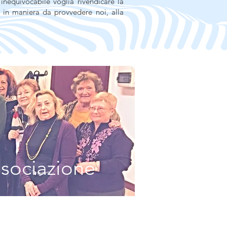
inequivocabile voglia rivendicare la
in maniera da provvedere noi, alla
ssociazione