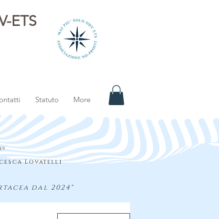
DV-ETS
i
ontatti
Statuto
More
S
19
cesca Lovatelli
rtacea dal 2024"