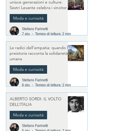
unisce generazioni e culture:
Sestri Levante celebra i vincitori
della 59ª edizione
Moda e curiosità
Stefano Farinetti
7 giu
Tempo di lettura: 2 min
Le radici dell’empatia: quando la
preistoria racconta la solidarietà
umana
Moda e curiosità
Stefano Farinetti
6 giu
Tempo di lettura: 2 min
ALBERTO SORDI: IL VOLTO
DELL’ITALIA
Moda e curiosità
Stefano Farinetti
5 giu
Tempo di lettura: 2 min