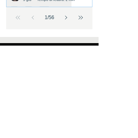
1
/
56
Guarda ora