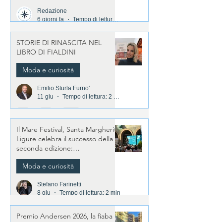
Redazione
6 giorni fa
Tempo di lettura: 2 min
STORIE DI RINASCITA NEL
LIBRO DI FIALDINI
Moda e curiosità
Emilio Sturla Furno'
11 giu
Tempo di lettura: 2 min
Il Mare Festival, Santa Margherita
Ligure celebra il successo della
seconda edizione:
appuntamento al 2027
Moda e curiosità
Stefano Farinetti
8 giu
Tempo di lettura: 2 min
Premio Andersen 2026, la fiaba