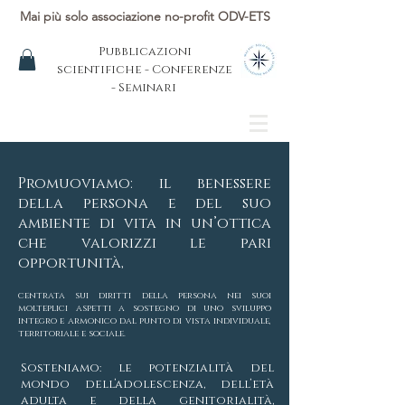
Mai più solo associazione no-profit ODV-ETS
Pubblicazioni
scientifiche - Conferenze
- Seminari
Promuoviamo: il benessere
della persona e del suo
ambiente di vita in un’ottica
che valorizzi le pari
opportunità,
centrata sui diritti della persona nei suoi
molteplici aspetti a sostegno di uno sviluppo
integro e armonico dal punto di vista individuale,
territoriale e sociale.
​Sosteniamo: le potenzialità del
mondo dell’adolescenza, dell’età
adulta e della genitorialità,