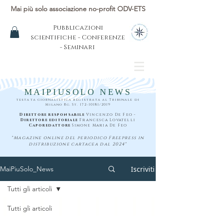
Mai più solo associazione no-profit ODV-ETS
Pubblicazioni
scientifiche - Conferenze
- Seminari
MAIPIUSOLO NEWS
testata giornalistica registrata al Tribunale di
Milano Rg. St.
172-10181
/2019
Direttore responsabile
Vincenzo De Feo -
Direttore editoriale
Francesca Lovatelli
Caporedattore
Simone Maria De Feo
"Magazine online del periodico Freepress in
distribuzione cartacea dal 2024"
Iscriviti
MaiPiuSolo_News
Tutti gli articoli
Tutti gli articoli