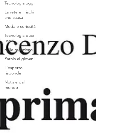
Tecnologia oggi
La rete e i rischi
che causa
Moda e curiosità
Tecnologia buon
uso
dalla redazione
Parola ai giovani
L'esperto
risponde
Notizie dal
mondo