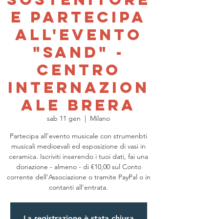
E PARTECIPA
ALL'EVENTO
"SAND" -
Centro
internazion
ale Brera
sab 11 gen
  |  
Milano
Partecipa all'evento musicale con strumenbti
musicali medioevali ed esposizione di vasi in
ceramica. Iscriviti inserendo i tuoi dati, fai una
donazione - almeno - di €10,00 sul Conto
corrente dell'Associazione o tramite PayPal o in
contanti all'entrata.
La registrazione è stata chiusa