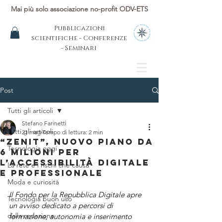
Mai più solo associazione no-profit ODV-ETS
Pubblicazioni
scientifiche - Conferenze
- Seminari
Post
Tutti gli articoli
Stefano Farinetti
Tutti gli articoli
21 mag
Tempo di lettura: 2 min
“Zenit”, nuovo piano da
Tecnologia oggi
6 milioni per
l’accessibilità digitale
La rete e i rischi che causa
e professionale
Moda e curiosità
Il Fondo per la Repubblica Digitale apre 
Tecnologia buon uso
un avviso dedicato a percorsi di 
dalla redazione
formazione, autonomia e inserimento 