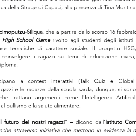
eca della Strage di Capaci, alla presenza di Tina Montinar
cimoputzu
-Siliqua
, che a partire dallo scorso 16 febbrai
 
High School Game
 rivolto agli studenti degli istituti 
e tematiche di carattere sociale. Il progetto HSG, inf
 coinvolgere i ragazzi su temi di educazione civica, s
iploma. 
cipano a contest interattivi (Talk Quiz e Global 
agazzi e le ragazze della scuola sarda, dunque, si sono s
che trattano argomenti come l'Intelligenza Artificiale
 al bullismo e la salute alimentare.
 futuro dei nostri ragazzi
” – dicono dall’
Istituto
Com
che attraverso iniziativa che mettono in evidenza la n