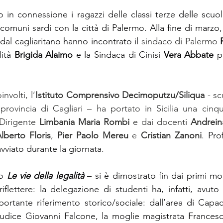
 in connessione i ragazzi delle classi terze delle scuol
omuni sardi con la città di Palermo. Alla fine di marzo, in
dal cagliaritano hanno incontrato il 
sindaco di Palermo 
ità 
Brigida Alaimo
 e la Sindaca di Cinisi 
Vera Abbate
 p
involti, l’
Istituto Comprensivo
Decimoputzu/Siliqua
 - s
 provincia di Cagliari – ha portato in Sicilia una cinqua
Dirigente 
Limbania Maria Rombi
 e dai docenti 
Andrein
lberto Floris
, 
Pier Paolo Mereu
 e 
Cristian Zanoni
. 
Prof
avviato durante la giornata.
o 
Le vie della legalità
 – si è dimostrato fin dai primi mo
iflettere: la delegazione di studenti ha, infatti, avuto l
mportante riferimento storico/sociale: dall’area di Capa
iudice Giovanni Falcone, la moglie magistrata Francesca