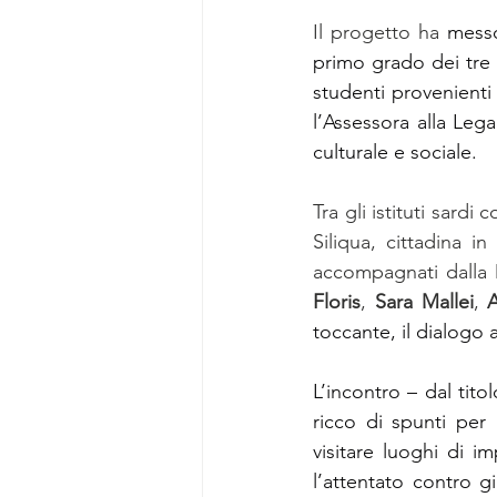
Il progetto ha 
messo
primo grado dei tre c
studenti provenienti 
l’Assessora alla Legal
culturale e sociale.
Tra gli istituti sardi co
Siliqua, cittadina in
accompagnati dalla 
Floris
, 
Sara Mallei
, 
A
toccante, il dialogo 
L’incontro – dal titol
ricco di spunti per r
visitare luoghi di i
l’attentato contro g