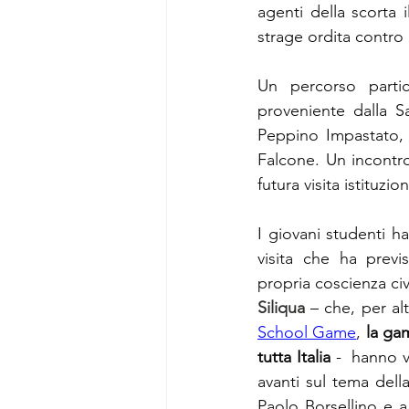
agenti della scorta 
strage ordita contro 
Un percorso parti
proveniente dalla S
Peppino Impastato, l
Falcone. Un incontr
futura visita istituzi
I giovani studenti h
visita che ha previs
propria coscienza civi
Siliqua
 – che, per al
School Game
,
la gam
tutta Italia
 -  hanno v
avanti sul tema della
Paolo Borsellino e a