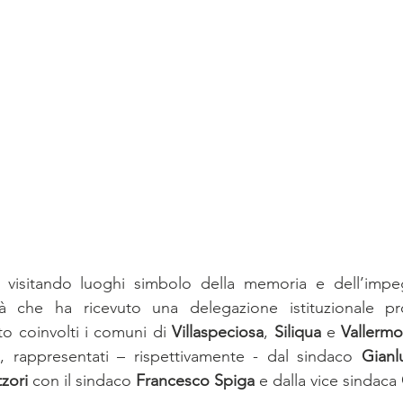
 visitando luoghi simbolo della memoria e dell’impegn
à che ha ricevuto una delegazione istituzionale pro
o coinvolti i comuni di 
Villaspeciosa
, 
Siliqua
 e 
Vallerm
i, rappresentati – rispettivamente - dal sindaco 
Gianl
zori
 con il sindaco 
Francesco Spiga
 e dalla vice sindaca 