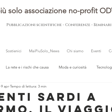
iù solo associazione no-profit O
Pubblicazioni scientifiche - Conferenze - Seminar
Sostienici
MaiPiuSolo_News
Chi siamo
Eventi
C
La rete e i rischi che causa
Moda e curiosità
Tecnolog
9 apr
Tempo di lettura: 3 min
ovani
L'esperto risponde
Notizie dal mondo
enti sardi a
rmo, il viagg