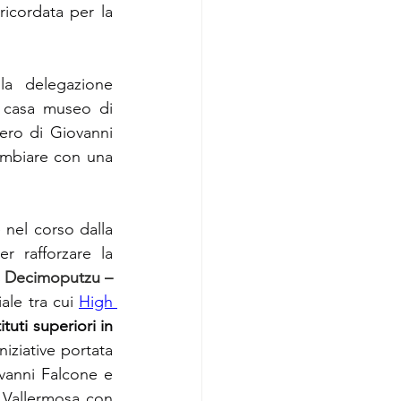
icordata per la 
a delegazione 
 casa museo di 
ero di Giovanni 
mbiare con una 
nel corso dalla 
r rafforzare la 
Decimoputzu – 
ale tra cui 
High 
tuti superiori in 
iziative portata 
ovanni Falcone e 
 Vallermosa con 