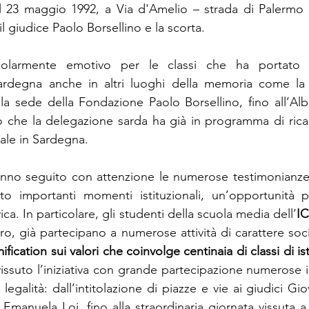
il 23 maggio 1992, a Via d'Amelio – strada di Palermo r
il giudice Paolo Borsellino e la scorta. 
colarmente emotivo per le classi che ha portato l
ardegna anche in altri luoghi della memoria come la
a sede della Fondazione Paolo Borsellino, fino all’Alb
o che la delegazione sarda ha già in programma di rica
onale in Sardegna.
anno seguito con attenzione le numerose testimonianze 
to importanti momenti istituzionali, un’opportunità pe
ca. In particolare, gli studenti della scuola media dell’
IC
tro, già partecipano a numerose attività di carattere soci
ification sui valori che coinvolge centinaia di classi di isti
issuto l’iniziativa con grande partecipazione numerose in
 legalità: dall’intitolazione di piazze e vie ai giudici Gi
 Emanuela Loi, fino alla straordinaria giornata vissuta a