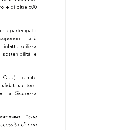
o e di oltre 600 
o ha partecipato 
superiori – si è 
atti, utilizza 
ostenibilità e 
Quiz) tramite 
fidati sui temi 
, la Sicurezza 
prensivo
– “
che 
ecessità di non 