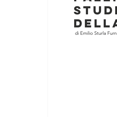
stud
dell
 di Emilio Sturla Fur