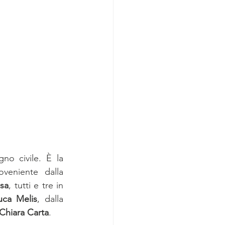
o civile. È la 
veniente dalla 
osa
, tutti e tre in 
uca Melis
, dalla 
Chiara Carta
.