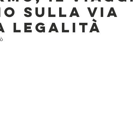
io sulla via
a legalità
nò