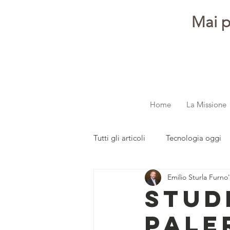
Mai p
Home
La Missione
Tutti gli articoli
Tecnologia oggi
Emilio Sturla Furno'
dalla redazione
Parola ai gi
Stud
Pale