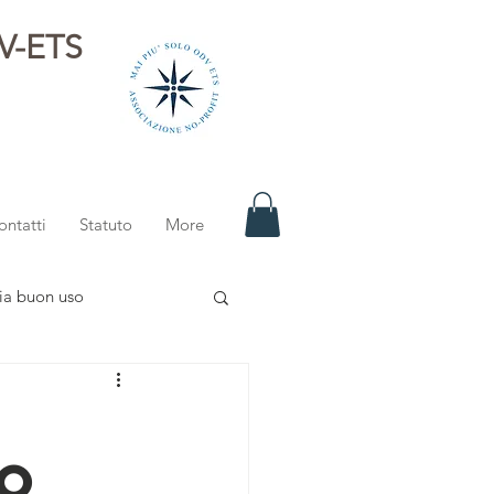
DV-ETS
i
ontatti
Statuto
More
ia buon uso
io