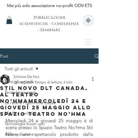
Mai più solo associazione no-profit ODV-ETS
Pubblicazioni
scientifiche - Conferenze
- Seminari
Post
Tutti gli articoli
Simone De Feo
Tutti gli articoli
25 mag 2024
Tempo di lettura: 2 min
Stil Novo DLT CANADA,
Tecnologia oggi
al teatro
No’HmaMercoledì 24 e
La rete e i rischi che causa
giovedì 25 maggio allo
Moda e curiosità
Spazio Teatro No’hma
Mercoledì 24 e giovedì 25 maggio è di 
Tecnologia buon uso
scena presso lo Spazio Teatro No’hma Stil 
dalla redazione
Novo, uno spettacolo prodotto dalla 