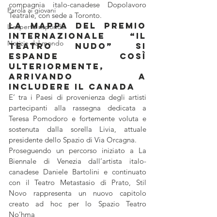
compagnia italo-canadese Dopolavoro 
Parola ai giovani
Teatrale, con sede a Toronto.
La mappa del Premio 
L'esperto risponde
Internazionale “Il 
Notizie dal mondo
Teatro Nudo” si 
espande così 
ulteriormente, 
arrivando a 
includere il Canada
E’ tra i Paesi di provenienza degli artisti 
partecipanti alla rassegna dedicata a 
Teresa Pomodoro e fortemente voluta e 
sostenuta dalla sorella Livia, attuale 
presidente dello Spazio di Via Orcagna.
Proseguendo un percorso iniziato a La 
Biennale di Venezia dall’artista italo-
canadese Daniele Bartolini e continuato 
con il Teatro Metastasio di Prato, Stil 
Novo rappresenta un nuovo capitolo 
creato ad hoc per lo Spazio Teatro 
No’hma