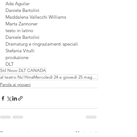
Ada Aguilar
Daniele Bartolini
Maddalena Vallecchi Williams
Marta Zannoner 
testo in latino
Daniele Bartolini
Dramaturg e ringraziamenti speciali
Stefania Vitulli
produzione
DLT
Stil Novo DLT CANADA
al teatro No’HmaMercoledì 24 e giovedì 25 maggio allo Spazio Teatro No’hma
Parola ai giovani
Mostra tutti
Post recenti