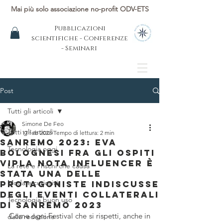
Mai più solo associazione no-profit ODV-ETS
Pubblicazioni
scientifiche - Conferenze
- Seminari
Post
Tutti gli articoli
Simone De Feo
Tutti gli articoli
17 feb 2023
Tempo di lettura: 2 min
Sanremo 2023: Eva
Tecnologia oggi
Bolognesi fra gli ospiti
vipLa nota influencer è
La rete e i rischi che causa
stata una delle
Moda e curiosità
protagoniste indiscusse
degli eventi collaterali
Tecnologia buon uso
di Sanremo 2023
Come ogni Festival che si rispetti, anche in 
dalla redazione