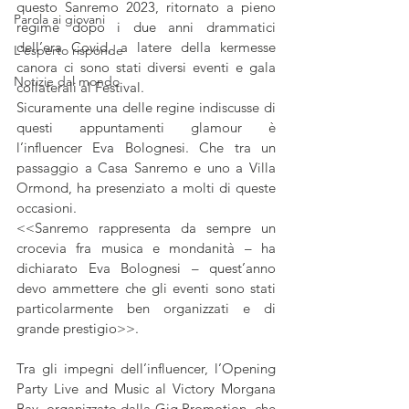
questo Sanremo 2023, ritornato a pieno 
Parola ai giovani
regime dopo i due anni drammatici 
dell’era Covid, a latere della kermesse 
L'esperto risponde
canora ci sono stati diversi eventi e gala 
Notizie dal mondo
collaterali al Festival.
Sicuramente una delle regine indiscusse di 
questi appuntamenti glamour è 
l’influencer Eva Bolognesi. Che tra un 
passaggio a Casa Sanremo e uno a Villa 
Ormond, ha presenziato a molti di queste 
occasioni.
<<Sanremo rappresenta da sempre un 
crocevia fra musica e mondanità – ha 
dichiarato Eva Bolognesi – quest’anno 
devo ammettere che gli eventi sono stati 
particolarmente ben organizzati e di 
grande prestigio>>.
Tra gli impegni dell’influencer, l’Opening 
Party Live and Music al Victory Morgana 
Bay, organizzato dalla Gig Promotion, che 