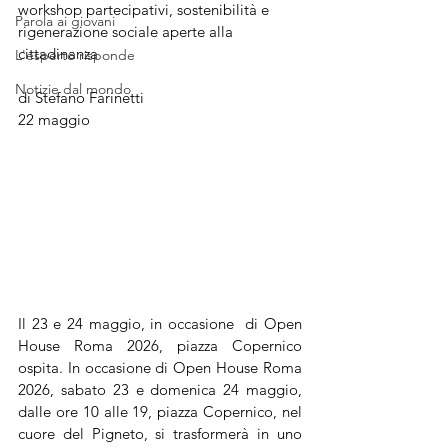
workshop partecipativi, sostenibilità e 
Parola ai giovani
rigenerazione sociale aperte alla 
cittadinanza
L'esperto risponde
Notizie dal mondo
di Stefano Farinetti
22 maggio 
Il 23 e 24 maggio, in occasione  di Open 
House Roma 2026, piazza Copernico 
ospita. In occasione di Open House Roma 
2026, sabato 23 e domenica 24 maggio, 
dalle ore 10 alle 19, piazza Copernico, nel 
cuore del Pigneto, si trasformerà in uno 