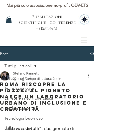
Mai più solo associazione no-profit ODV-ETS
Pubblicazioni
scientifiche - Conferenze
- Seminari
Post
Tutti gli articoli
Stefano Farinetti
Tutti gli articoli
22 mag
Tempo di lettura: 2 min
Roma riscopre la
Tecnologia oggi
piazza: al Pigneto
nasce un laboratorio
La rete e i rischi che causa
urbano di inclusione e
Moda e curiosità
creatività
Tecnologia buon uso
dalla redazione
“Il Tavolo di Tutti”: due giornate di 