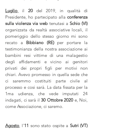
Luglio
,
 il
 20 
del 2019, in qualità di 
Presidente, ho partecipato alla 
conferenza 
sulla violenza via web
 tenutasi a 
Schio (VI) 
organizzata da realtà associative locali, il 
pomeriggio dello stesso giorno mi sono 
recato a 
Bibbiano (RE)
 per portare la 
testimonianza della nostra associazione ai 
bambini resi vittime di una malagestio 
degli affidamenti e vicino ai genitori 
privati dei propri figli per motivi non 
chiari. Avevo promesso in quella sede che 
ci saremmo costituiti parte civile al 
processo e cosi sarà. La data fissata per la 
1ma udienza, che vede imputati 24 
indagati, ci sarà il 
30 Ottobre 2020
 e, Noi, 
come Associazione, ci saremo.
Agosto
, l’
11 
sono stato ospite a 
Sutri (VT)