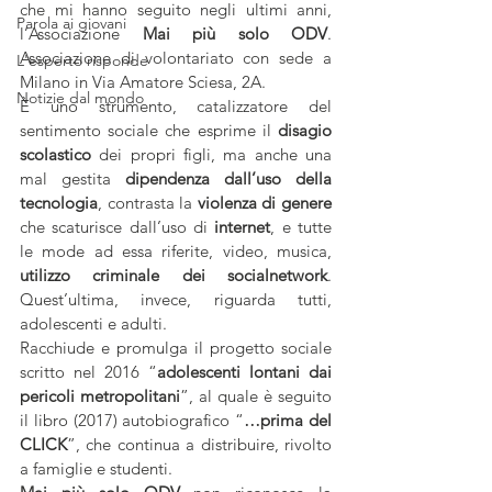
che mi hanno seguito negli ultimi anni, 
Parola ai giovani
l’Associazione 
Mai più solo ODV
. 
Associazione di volontariato con sede a 
L'esperto risponde
Milano in Via Amatore Sciesa, 2A. 
Notizie dal mondo
È uno strumento, catalizzatore del 
sentimento sociale che esprime il 
disagio 
scolastico
 dei propri figli, ma anche una 
mal gestita 
dipendenza dall’uso della 
tecnologia
, contrasta la 
violenza di genere
che scaturisce dall’uso di
 internet
, e tutte 
le mode ad essa riferite, video, musica, 
utilizzo criminale dei socialnetwork
. 
Quest’ultima, invece, riguarda tutti, 
adolescenti e adulti. 
Racchiude e promulga il progetto sociale 
scritto nel 2016 “
adolescenti lontani dai 
pericoli metropolitani
”, al quale è seguito 
il libro (2017) autobiografico “
…prima del 
CLICK
”, che continua a distribuire, rivolto 
a famiglie e studenti.