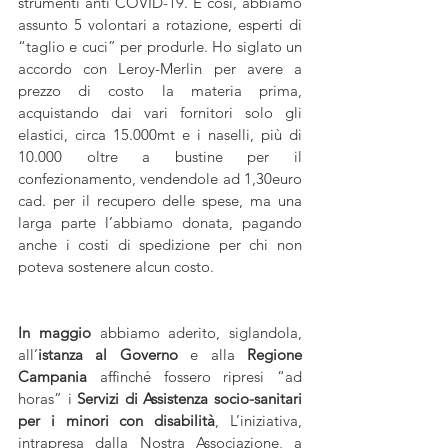
strumenti anti COVID-19. E cosi, abbiamo 
assunto 5 volontari a rotazione, esperti di 
“taglio e cuci” per produrle. Ho siglato un 
accordo con Leroy-Merlin per avere a 
prezzo di costo la materia prima, 
acquistando dai vari fornitori solo gli 
elastici, circa 15.000mt e i naselli, più di 
10.000 oltre a bustine per il 
confezionamento, vendendole ad 1,30euro 
cad. per il recupero delle spese, ma una 
larga parte l’abbiamo donata, pagando 
anche i costi di spedizione per chi non 
poteva sostenere alcun costo.
In maggio
 abbiamo aderito, siglandola, 
all’
istanza al Governo
 e alla 
Regione 
Campania
 affinché fossero ripresi “ad 
horas” i 
Servizi di Assistenza socio-sanitari 
per i minori con disabilità
, L’iniziativa, 
intrapresa dalla Nostra Associazione, a 