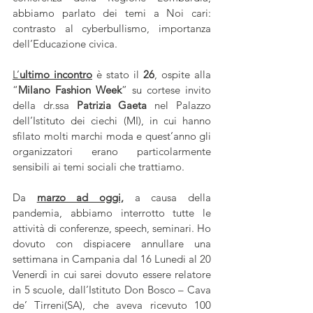
abbiamo parlato dei temi a Noi cari: 
contrasto al cyberbullismo, importanza 
dell’Educazione civica. 
L’
ultimo incontro
 è stato il 
26
, ospite alla 
“
Milano Fashion Week
” su cortese invito 
della dr.ssa 
Patrizia Gaeta
 nel Palazzo 
dell’Istituto dei ciechi (MI), in cui hanno 
sfilato molti marchi moda e quest’anno gli 
organizzatori erano particolarmente 
sensibili ai temi sociali che trattiamo.
Da 
marzo ad oggi,
 a causa della 
pandemia, abbiamo interrotto tutte le 
attività di conferenze, speech, seminari. Ho 
dovuto con dispiacere annullare una 
settimana in Campania dal 16 Lunedi al 20 
Venerdì in cui sarei dovuto essere relatore 
in 5 scuole, dall’Istituto Don Bosco – Cava 
de’ Tirreni(SA), che aveva ricevuto 100 