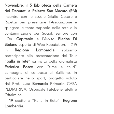
Novembre
,
 il 
5 Biblioteca della Camera 
dei Deputati a Palazzo San Macuto (RM) 
incontro con le scuole Giulio Cesare e 
Ripetta per presentare l’Associazione e 
spiegare le tante trappole della rete e la 
contaminazione dei Social, sempre con 
l’On. 
Capitanio
 e l’Avv.to 
Pierina Di 
Stefano
 esperta di Web Reputation. Il (19) 
in 
Regione Lombardia
 abbiamo 
partecipato alla presentazione del Tour 
“
palla in rete
” su invito della giornalista 
Federica Bosco
 con “time 4 child” 
campagna di contrasto al Bullismo, in 
particolare nello sport, progetto voluto 
dal Prof. 
Luca Bernardo
 Primario CASA 
PEDIATRICA, Ospedale Fatebenefratelli e 
Oftalmico.
il 
19
 ospite a “Palla in Rete”, 
Regione 
Lombardia
.