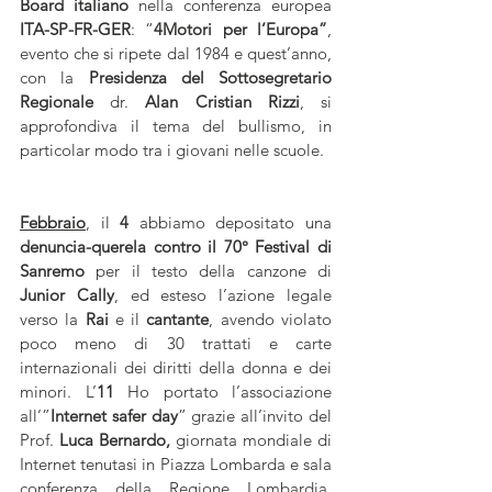
Board italiano
 nella conferenza europea
ITA-SP-FR-GER
: “
4Motori per l’Europa”
, 
evento che si ripete dal 1984 e quest’anno, 
con la 
Presidenza del Sottosegretario 
Regionale
 dr. 
Alan Cristian Rizzi
, si 
approfondiva il tema del bullismo, in 
particolar modo tra i giovani nelle scuole.
Febbraio
, il
 4 
abbiamo depositato una 
denuncia-querela contro il 70° Festival di 
Sanremo
 per il testo della canzone di 
Junior Cally
, ed esteso l’azione legale 
verso la
 Rai 
e il
 cantante
, avendo violato 
poco meno di 30 trattati e carte 
internazionali dei diritti della donna e dei 
minori. L’
11
 Ho portato l’associazione 
all’”
Internet safer day
” grazie all’invito del 
Prof. 
Luca Bernardo,
 giornata mondiale di 
Internet tenutasi in Piazza Lombarda e sala 
conferenza della Regione Lombardia, 