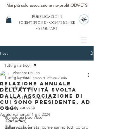
Mai più solo associazione no-profit ODV-ETS
Pubblicazioni
scientifiche - Conferenze
- Seminari
Post
Tutti gli articoli
Vincenzo De Feo
Tutti gli articoli
16 lug 2020
Tempo di lettura: 6 min
Relazione annuale
Tecnologia oggi
dell’attività svolta
dalla Associazione di
La rete e i rischi che causa
cui sono Presidente, ad
Moda e curiosità
oggi.
Aggiornamento:
1 giu 2024
Tecnologia buon uso
Cari amici
,
Un anno fa è nata, come sanno tutti coloro 
dalla redazione