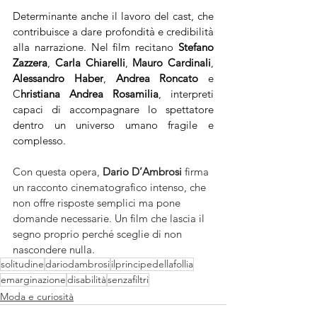
Determinante anche il lavoro del cast, che 
contribuisce a dare profondità e credibilità 
alla narrazione. Nel film recitano 
Stefano 
Zazzera
, 
Carla Chiarelli
, 
Mauro Cardinali
, 
Alessandro Haber
, 
Andrea Roncato 
e 
C
hristiana Andrea Rosamilia
, interpreti 
capaci di accompagnare lo spettatore 
dentro un universo umano fragile e 
complesso.
Con questa opera, 
Dario D’Ambrosi
 firma 
un racconto cinematografico intenso, che 
non offre risposte semplici ma pone 
domande necessarie. Un film che lascia il 
segno proprio perché sceglie di non 
nascondere nulla.
solitudine
dariodambrosi
ilprincipedellafollia
emarginazione
disabilità
senzafiltri
Moda e curiosità