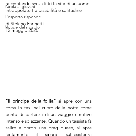
raccontando senza filtri la vita di un uomo 
Parola ai giovani
intrappolato tra disabilità e solitudine
L'esperto risponde
di Stefano Farinetti
Notizie dal mondo
12 maggio 2026
“Il principe della follia” 
si apre con una 
corsa in taxi nel cuore della notte come 
punto di partenza di un viaggio emotivo 
intenso e spiazzante. Quando un tassista fa 
salire a bordo una drag queen, si apre 
lentamente il sipario sull’esistenza 