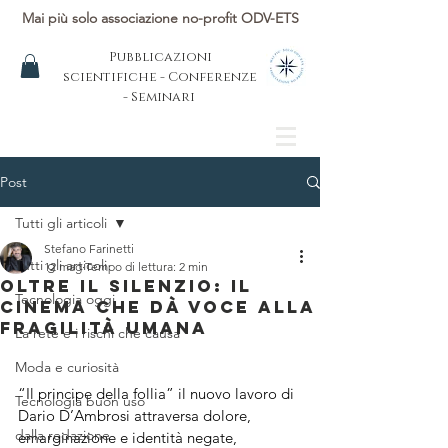
Mai più solo associazione no-profit ODV-ETS
Pubblicazioni
scientifiche - Conferenze
- Seminari
Post
Tutti gli articoli
Stefano Farinetti
Tutti gli articoli
12 mag
Tempo di lettura: 2 min
Oltre il silenzio: il
Tecnologia oggi
cinema che dà voce alla
fragilità umana
La rete e i rischi che causa
Moda e curiosità
“Il principe della follia” il nuovo lavoro di 
Tecnologia buon uso
Dario D’Ambrosi attraversa dolore, 
dalla redazione
emarginazione e identità negate, 