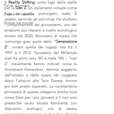
Il 
Reality Shifting 
come fuga dalla realtà 
Parola ai giovani
per la 
Gen Z.
 Un isolamento virtuale come 
fuga da quello, prolungato, reale. È 
L'esperto risponde
questo, secondo gli psicologi che studiano 
Notizie dal mondo
i comportamenti dei giovanissimi, uno dei 
problemi più rilevanti a livello sociologico 
emersi dal 2020, fenomeno di massa che 
coinvolge gran parte della “
Generazione 
Z
”, ovvero quella dei ragazzi nati tra il 
1997 e il 2012. Successori dei Millenials 
(nati fra primi anni ’80 e metà ’90), i “nati 
Z” inizialmente furono indicati come la 
Homeland Generation, termine suggerito 
dall’arresto e dalle paure nel viaggiare 
dopo l’attacco alle Twin Towers, timore 
poi ben presto superato. La caratteristica 
principale di questa categoria (anche nota 
come iGen per i più giovani) è il non aver 
pressoché avuto alcuna familiarità con 
dispositivi analogici, ma di essere 