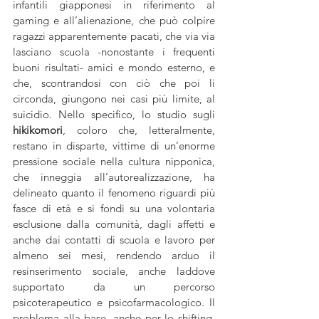
infantili giapponesi in riferimento al 
gaming e all’alienazione, che può colpire 
ragazzi apparentemente pacati, che via via 
lasciano scuola -nonostante i frequenti 
buoni risultati- amici e mondo esterno, e 
che, scontrandosi con ciò che poi li 
circonda, giungono nei casi più limite, al 
suicidio. Nello specifico, lo studio sugli 
hikikomori
, coloro che, letteralmente, 
restano in disparte, vittime di un’enorme 
pressione sociale nella cultura nipponica, 
che inneggia all’autorealizzazione, ha 
delineato quanto il fenomeno riguardi più 
fasce di età e si fondi su una volontaria 
esclusione dalla comunità, dagli affetti e 
anche dai contatti di scuola e lavoro per 
almeno sei mesi, rendendo arduo il 
resinserimento sociale, anche laddove 
supportato da un percorso 
psicoterapeutico e psicofarmacologico. Il 
problema alla base, anche per lo shifting, 