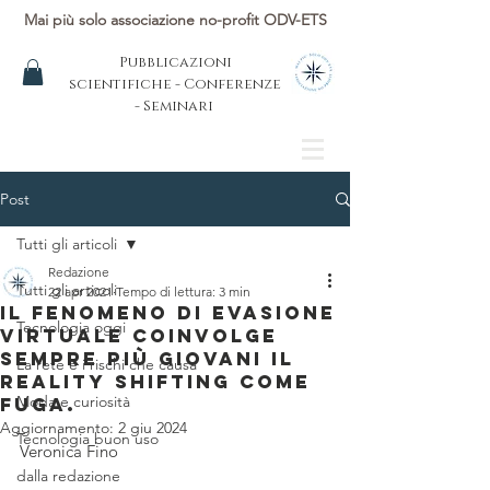
Mai più solo associazione no-profit ODV-ETS
Pubblicazioni
scientifiche - Conferenze
- Seminari
Post
Tutti gli articoli
Redazione
Tutti gli articoli
22 apr 2021
Tempo di lettura: 3 min
Il fenomeno di evasione
Tecnologia oggi
virtuale coinvolge
sempre più giovani Il
La rete e i rischi che causa
Reality Shifting come
Moda e curiosità
fuga.
Aggiornamento:
2 giu 2024
Tecnologia buon uso
Veronica Fino
dalla redazione