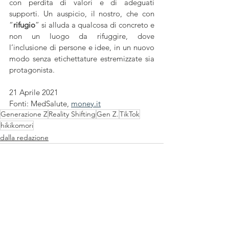
con perdita di valori e di adeguati 
supporti. Un auspicio, il nostro, che con 
“
rifugio
” si alluda a qualcosa di concreto e 
non un luogo da rifuggire, dove 
l’inclusione di persone e idee, in un nuovo 
modo senza etichettature estremizzate sia 
protagonista.
21 Aprile 2021
Fonti: MedSalute, 
money.it
Generazione Z
Reality Shifting
Gen Z.
TikTok
hikikomori
dalla redazione
Mostra tutti
Post recenti