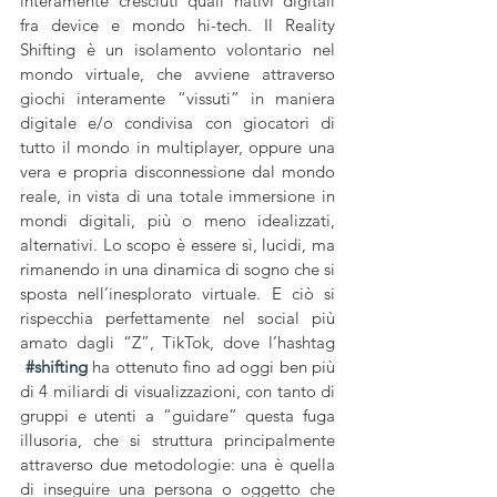
interamente cresciuti quali nativi digitali 
fra device e mondo hi-tech. Il Reality 
Shifting è un isolamento volontario nel 
mondo virtuale, che avviene attraverso 
giochi interamente “vissuti” in maniera 
digitale e/o condivisa con giocatori di 
tutto il mondo in multiplayer, oppure una 
vera e propria disconnessione dal mondo 
reale, in vista di una totale immersione in 
mondi digitali, più o meno idealizzati, 
alternativi. Lo scopo è essere sì, lucidi, ma 
rimanendo in una dinamica di sogno che si 
sposta nell’inesplorato virtuale. E ciò si 
rispecchia perfettamente nel social più 
amato dagli “Z”, TikTok, dove l’hashtag
#shifting
ha ottenuto fino ad oggi ben più 
di 4 miliardi di visualizzazioni, con tanto di 
gruppi e utenti a “guidare” questa fuga 
illusoria, che si struttura principalmente 
attraverso due metodologie: una è quella 
di inseguire una persona o oggetto che 