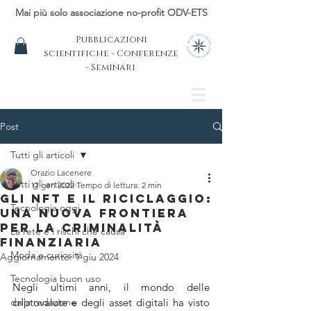
Mai più solo associazione no-profit ODV-ETS
Pubblicazioni
scientifiche - Conferenze
- Seminari
Post
Tutti gli articoli
Orazio Lacenere
Tutti gli articoli
17 gen 2022
Tempo di lettura: 2 min
Gli NFT e il Riciclaggio:
Tecnologia oggi
Una Nuova Frontiera
per la Criminalità
La rete e i rischi che causa
Finanziaria
Moda e curiosità
Aggiornamento:
1 giu 2024
Tecnologia buon uso
Negli ultimi anni, il mondo delle 
dalla redazione
criptovalute e degli asset digitali ha visto 