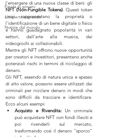
l'emergere di una nuova classe di beni: gli
Parola ai giovani
NFT (Non-Fungible Tokens)
. Questi token 
unici rappresentano la proprietà o 
L'esperto risponde
l'identificazione di un bene digitale o fisico 
Notizie dal mondo
e hanno guadagnato popolarità in vari 
settori, dall'arte alla musica, dai 
videogiochi ai collezionabili. 
Mentre gli NFT offrono nuove opportunità 
per creatori e investitori, presentano anche 
potenziali rischi in termini di riciclaggio di 
denaro.
Gli NFT, essendo di natura unica e spesso 
di alto valore, possono essere utilizzati dai 
criminali per riciclare denaro in modi che 
sono difficili da tracciare e identificare. 
Ecco alcuni esempi:
Acquisto e Rivendita:
 Un criminale 
può acquistare NFT con fondi illeciti e 
poi rivenderli sul mercato, 
trasformando così il denaro "sporco" 