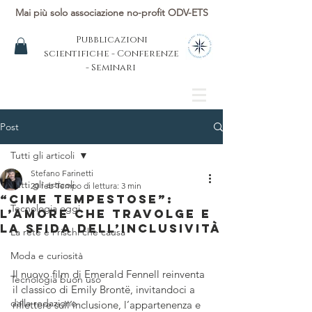
Mai più solo associazione no-profit ODV-ETS
Pubblicazioni
scientifiche - Conferenze
- Seminari
Post
Tutti gli articoli
Stefano Farinetti
Tutti gli articoli
20 feb
Tempo di lettura: 3 min
“Cime tempestose”:
Tecnologia oggi
l’amore che travolge e
la sfida dell’inclusività
La rete e i rischi che causa
Moda e curiosità
Il nuovo film di Emerald Fennell reinventa 
Tecnologia buon uso
il classico di Emily Brontë, invitandoci a 
dalla redazione
riflettere sull’inclusione, l’appartenenza e 