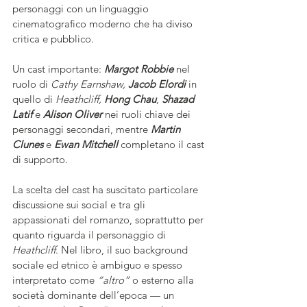
personaggi con un linguaggio 
cinematografico moderno che ha diviso 
critica e pubblico.  
Un cast importante: 
Margot Robbie
 nel 
ruolo di 
Cathy Earnshaw, 
Jacob Elordi
 in 
quello di 
Heathcliff, 
Hong Chau
, 
Shazad 
Latif
 e 
Alison Oliver
 nei ruoli chiave dei 
personaggi secondari, mentre 
Martin 
Clunes
 e 
Ewan Mitchell
 completano il cast 
di supporto.  
La scelta del cast ha suscitato particolare 
discussione sui social e tra gli 
appassionati del romanzo, soprattutto per 
quanto riguarda il personaggio di 
Heathcliff
. Nel libro, il suo background 
sociale ed etnico è ambiguo e spesso 
interpretato come 
“altro”
 o esterno alla 
società dominante dell’epoca — un 