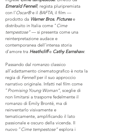
Emerald Fennell
, regista pluripremiata 
con l’
Oscar®
 e il 
BAFTA
, il film — 
prodotto da 
Warner Bros. Pictures
 e 
distribuito in Italia come "
Cime 
tempestose”
 — si presenta come una 
reinterpretazione audace e 
contemporanea dell’intensa storia 
d’amore tra 
Heathcliff
 e 
Cathy Earnshaw
.  
Passando dal romanzo classico 
all’adattamento cinematografico è nota la 
regia di 
Fennell
 per il suo approccio 
narrativo originale. Infatti nel film come 
“
Promising Young Woman”
, sceglie di 
non limitarsi a trasporre fedelmente il 
romanzo di Emily Brontë, ma di 
reinventarlo visivamente e 
tematicamente, amplificando il lato 
passionale e oscuro della vicenda. Il 
nuovo “
Cime tempestose”
 esplora i 