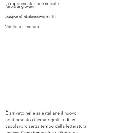
la rappresentazione sociale
Parola ai giovani
L'esperto risponde
a cura di
 Stefano Farinetti
Notizie dal mondo
È arrivato nelle sale italiane il nuovo 
adattamento cinematografico di un 
capolavoro senza tempo della letteratura 
inglese 
Cime tempestose
. Diretto da 