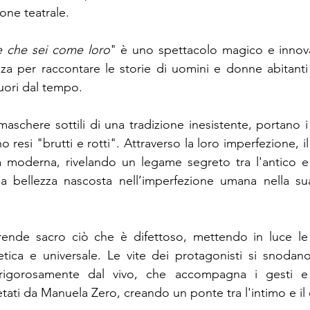
one teatrale.
re che sei come loro
" è uno spettacolo magico e innova
a per raccontare le storie di uomini e donne abitanti 
uori dal tempo. 
schere sottili di una tradizione inesistente, portano i 
no resi "brutti e rotti". Attraverso la loro imperfezione, i
za moderna, rivelando un legame segreto tra l'antico e 
la bellezza nascosta nell’imperfezione umana nella su
ende sacro ciò che è difettoso, mettendo in luce le f
ica e universale. Le vite dei protagonisti si snodano
, rigorosamente dal vivo, che accompagna i gesti e 
etati da Manuela Zero, creando un ponte tra l'intimo e il c