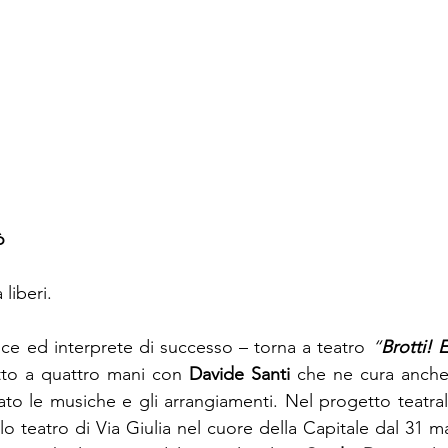
ò
 liberi.
rice ed interprete di successo – torna a teatro 
“
Brotti! 
itto a quattro mani con 
Davide Santi
 che ne cura anche 
mato le musiche e gli arrangiamenti. Nel progetto teatral
lo teatro di Via Giulia nel cuore della Capitale dal 31 mar