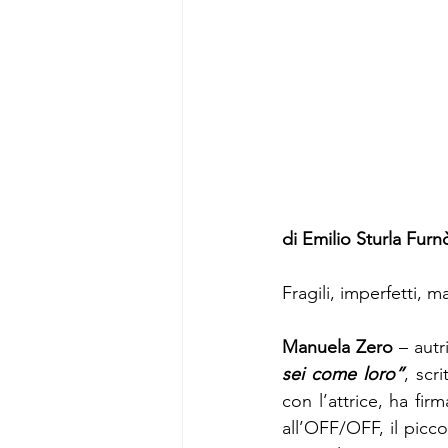
di Emilio Sturla Furn
Fragili, imperfetti, ma
Manuela Zero
 – aut
sei come loro”
, scr
con l’attrice, ha fir
all’OFF/OFF, il picco