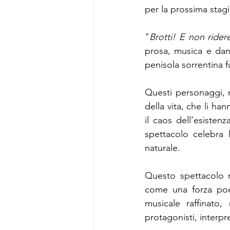
per la prossima stagi
"
Brotti! E non ride
prosa, musica e danz
penisola sorrentina f
Questi personaggi, ma
della vita, che li han
il caos dell’esisten
spettacolo celebra 
naturale. 
Questo spettacolo r
come una forza poet
musicale raffinato
protagonisti, interpr