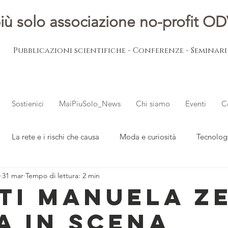
iù solo associazione no-profit O
Pubblicazioni scientifiche - Conferenze - Seminar
Sostienici
MaiPiuSolo_News
Chi siamo
Eventi
C
La rete e i rischi che causa
Moda e curiosità
Tecnolog
31 mar
Tempo di lettura: 2 min
ovani
L'esperto risponde
Notizie dal mondo
ti Manuela Z
a in scena