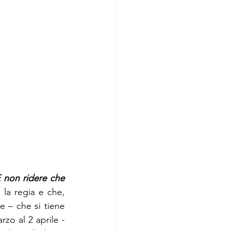
E non ridere che 
la regia e che, 
e – che si tiene 
zo al 2 aprile - 