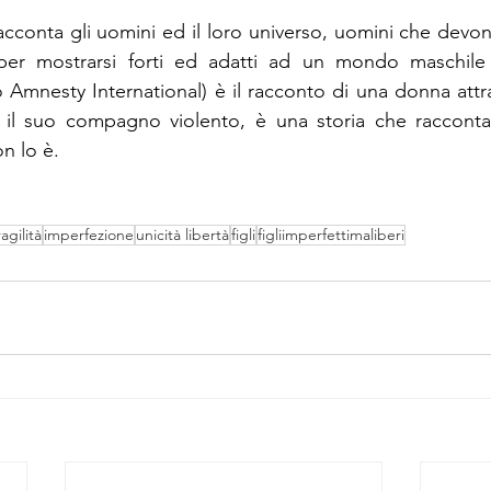
acconta gli uomini ed il loro universo, uomini che devon
 per mostrarsi forti ed adatti ad un mondo maschile
o Amnesty International) è il racconto di una donna attr
il suo compagno violento, è una storia che raccont
n lo è.
ragilità
imperfezione
unicità libertà
figli
figliimperfettimaliberi