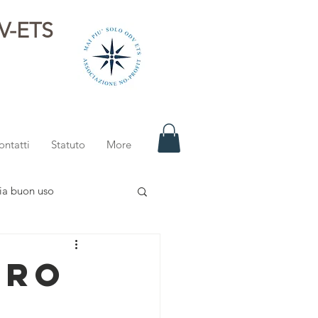
DV-ETS
i
ontatti
Statuto
More
ia buon uso
ero