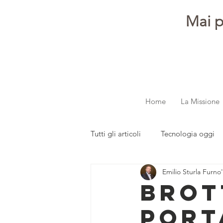
Mai p
Home
La Missione
Tutti gli articoli
Tecnologia oggi
Emilio Sturla Furno'
dalla redazione
Parola ai gi
Brot
port