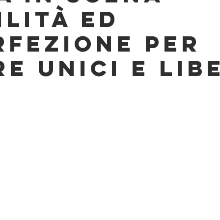
ilità ed
rfezione per
e unici e lib