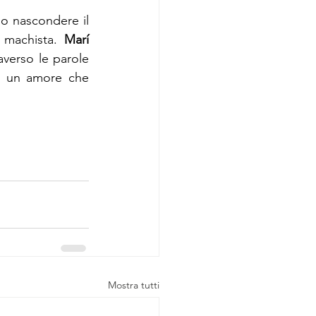
o nascondere il 
 machista. 
Marí 
averso le parole 
a un amore che 
Mostra tutti