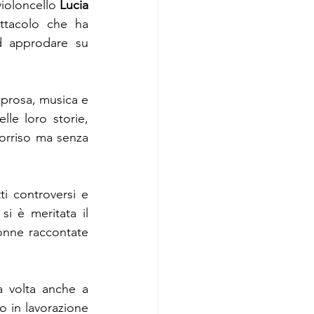
violoncello 
Lucia 
ttacolo che ha 
d approdare su 
 prosa, musica e 
le loro storie, 
orriso ma senza 
i controversi e 
indaga sulle contemporanee psicosi e falle sociali con cui Manuela Zero si è meritata il 
onne raccontate 
a volta anche a 
o in lavorazione 