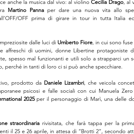
e anche la musica dal vivo: al violino 
Cecilia Drago
, al 
rra 
Martino Panna
 per dare una nuova vita allo spe
ll’OFF/OFF prima di girare in tour in tutta Italia e
preziosite dalle luci di 
Umberto Fiore
, in cui sono fuse
re affreschi di uomini, donne Libertine protagoniste del
te, spesso mal funzionanti e utili solo a strapparci un s
, perché in tanti di loro ci si può anche specchiare.
ivo, prodotto da 
Daniele Lizambri
, che veicola concett
rnational 2025
 per il personaggio di Marì, una delle d
one straordinaria 
rivisitata, che farà tappa per la prim
enti il 25 e 26 aprile, in attesa di “Brotti 2”, secondo att