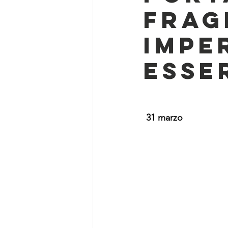
frag
impe
esser
 31 marzo