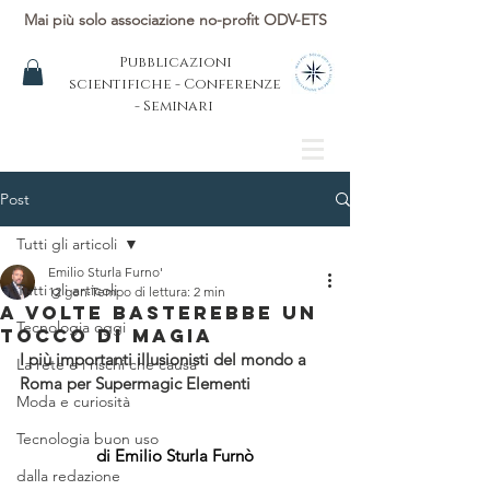
Mai più solo associazione no-profit ODV-ETS
Pubblicazioni
scientifiche - Conferenze
- Seminari
Post
Tutti gli articoli
Emilio Sturla Furno'
Tutti gli articoli
12 gen
Tempo di lettura: 2 min
A volte basterebbe un
Tecnologia oggi
tocco di magiA
I più importanti illusionisti del mondo a 
La rete e i rischi che causa
Roma per Supermagic Elementi
Moda e curiosità
Tecnologia buon uso
di Emilio Sturla Furnò
dalla redazione