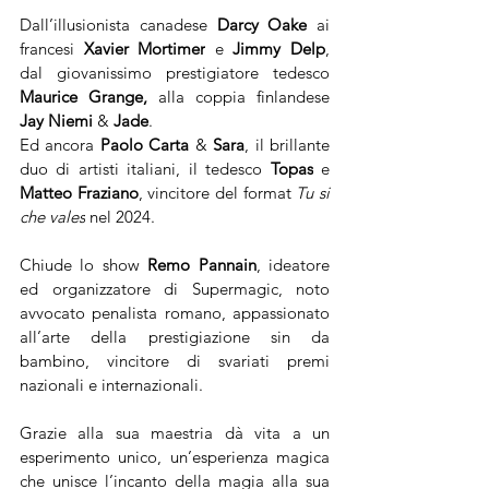
Dall’illusionista canadese 
Darcy Oake
 ai 
francesi 
Xavier Mortimer
 e 
Jimmy Delp
, 
dal giovanissimo prestigiatore tedesco 
Maurice Grange, 
alla coppia finlandese 
Jay Niemi
 & 
Jade
.
Ed ancora 
Paolo Carta
 & 
Sara
, il brillante 
duo di artisti italiani, il tedesco 
Topas
 e 
Matteo Fraziano
, vincitore del format 
Tu si 
che vales
 nel 2024.
Chiude lo show 
Remo Pannain
, ideatore 
ed organizzatore di Supermagic, noto 
avvocato penalista romano, appassionato 
all’arte della prestigiazione sin da 
bambino, vincitore di svariati premi 
nazionali e internazionali. 
Grazie alla sua maestria dà vita a un 
esperimento unico, un’esperienza magica 
che unisce l’incanto della magia alla sua 